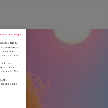
tinuer sans accepter
ntifiants tels que
on, de commandes
es (notamment sur
 des fins de lutte
ur le bouton
à tout moment
tection de la Vie
rant la
 en savoir plus