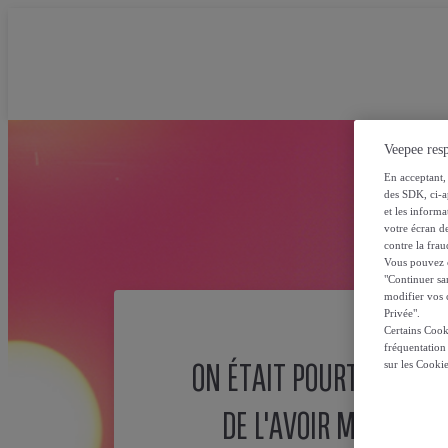
Veepee resp
En acceptant, 
des SDK, ci-a
et les inform
votre écran de
contre la frau
Vous pouvez ch
"Continuer sa
modifier vos c
Privée".
Certains Cook
fréquentation
ON ÉTAIT POURTANT SÛ
sur les Cooki
DE L'AVOIR MISE ICI !