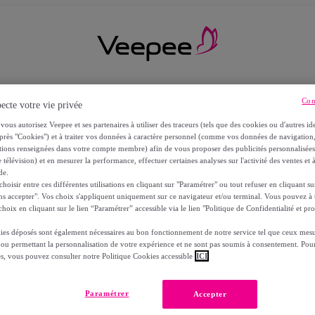
Con
ecte votre vie privée
vous autorisez Veepee et ses partenaires à utiliser des traceurs (tels que des cookies ou d'autres ide
près "Cookies") et à traiter vos données à caractère personnel (comme vos données de navigati
ations renseignées dans votre compte membre) afin de vous proposer des publicités personnalisé
 télévision) et en mesurer la performance, effectuer certaines analyses sur l'activité des ventes et à
de.
oisir entre ces différentes utilisations en cliquant sur "Paramétrer" ou tout refuser en cliquant s
ns accepter". Vos choix s'appliquent uniquement sur ce navigateur et/ou terminal. Vous pouvez 
hoix en cliquant sur le lien “Paramétrer” accessible via le lien "Politique de Confidentialité et pro
ies déposés sont également nécessaires au bon fonctionnement de notre service tel que ceux mesu
 ou permettant la personnalisation de votre expérience et ne sont pas soumis à consentement. Pour
RS
es, vous pouvez consulter notre Politique Cookies accessible
ICI
Paramétrer
Accepter