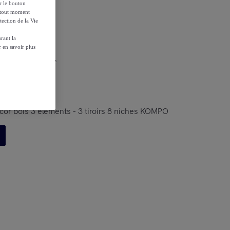
ur le bouton
à tout moment
tection de la Vie
rant la
 en savoir plus
r les conditions.
cor bois 3 éléments - 3 tiroirs 8 niches KOMPO