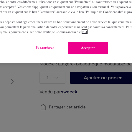
oisir entre ces différentes utilisations en cliquant sur "Paramétrer" ou tout refuser en cliquant s
149
,
€
99
ns accepter". Vos choix s'appliquent uniquement sur ce navigateur et/ou terminal. Vous pouvez 
-
10
%
hoix en cliquant sur le lien “Paramétrer” accessible via le lien "Politique de Confidentialité et pro
dont
éco-part.
: 8,7 €
ies déposés sont également nécessaires au bon fonctionnement de notre service tel que ceux mesu
 ou permettant la personnalisation de votre expérience et ne sont pas soumis à consentement. Pour
es, vous pouvez consulter notre Politique Cookies accessible
ICI
Reprise possible de votre ancien produit
voi
,
Paramétrer
Accepter
Modèle :
Etagère, bibliothèque modulable dé
1
Ajouter au panier
Vendu par
sweeek
Partager cet article