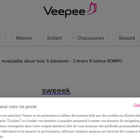
Maison
Enfant
Chaussures
Beauté
w
e modulable décor bois 3 éléments - 3 tiroirs 8 niches KOMPO
sweeek
Etagère, bibliothèque modulable dé
Con
ecte votre vie privée
KOMPO
vous autorisez Veepee et ses partenaires à utiliser des traceurs (tels que des cookies ou d'autres ide
près "Cookies") et à traiter vos données à caractère personnel (comme vos données de navigati
ations renseignées dans votre compte membre) afin de vous proposer des publicités personnalisé
134
,
€
99
 télévision) et en mesurer la performance, effectuer certaines analyses sur l'activité des ventes et à
de.