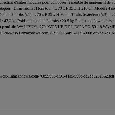
llection d'autres modules pour composer le meuble de rangement de vos
istiques : Dimensions : Hors-tout : L 70 x P 35 x H 210 cm Module 4 ni
ule 3 tiroirs (x1): L 70 x P 35 x H 70 cm Tiroirs (extérieur) (x3) : L 6
 : 47,2 kg Poids net module 3 tiroirs : 20.5 kg Poids module 4 niches :
u produit
: WALIBUY - 270 AVENUE DE L'ESPACE, 59118 WAM
ide.s3.eu-west-1.amazonaws.com/76b55953-af91-41a5-990a-cc2bb52316
.eu-west-1.amazonaws.com/76b55953-af91-41a5-990a-cc2bb5231662.pdf