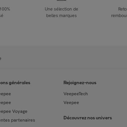
 100%
Une sélection de
Reto
sé
belles marques
rembou
e
ions générales
Rejoignez-nous
eepee
VeepeeTech
eepee
Veepee
epee Voyage
Découvrez nos univers
ntes partenaires