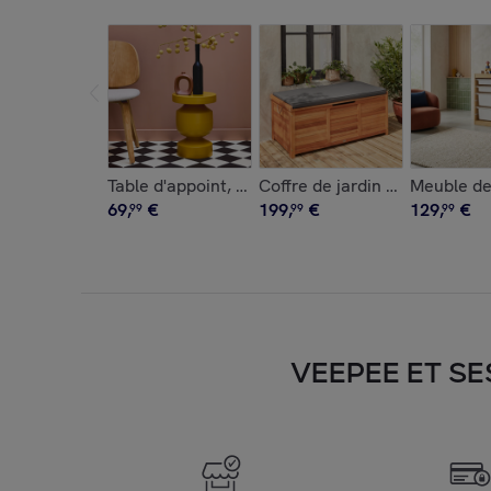
Table d'appoint, bout de canapé, table de chev
Coffre de jardin bois d'euca
Meuble de
69
,
€
199
,
€
129
,
€
99
99
99
VEEPEE ET SE