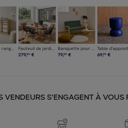
et métal Ø30,5 x H43,5cm ALMA
lyptus 200L avec vérins CAJA
 rangement enfant 4 bacs de rangement (lot de 2) SORA X2
Fauteuil de jardin empilable acier et cordes (lot de 4
Banquette pour enfant velours côt
Table d'appoin
279
,
€
79
,
€
69
,
€
99
99
99
S VENDEURS S’ENGAGENT À VOUS FA