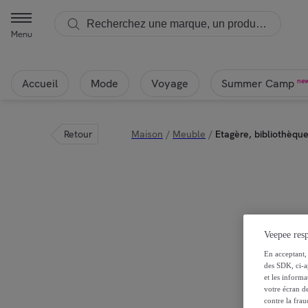
Menu
Accueil
Mode
Voyage
ne
Summer Camp
Retour
Maison
/
Meuble
/
Etagère, bibliothèqu
Veepee resp
En acceptant, 
des SDK, ci-a
et les inform
votre écran de
contre la frau