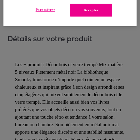
Comment ça marche ?
Paramétrer
Accepter
Détails sur votre produit
Les + produit : Décor bois et verre trempé Mix matière
5 niveaux Piétement métal noir La bibliothèque
Smooky transforme n’importe quel coin en un espace
chaleureux et inspirant grâce à son design arrondi et ses
cinq étagères qui mixent subtilement le décor bois et le
verre trempé. Elle accueille aussi bien vos livres
préférés que vos objets déco ou vos souvenirs, tout en
ajoutant une touche rétro et tendance à votre salon,
bureau ou chambre. Son piètement en métal noir mat
apporte une élégance discrète et une stabilité rassurante,
tandis que le mélange de matières crée un contraste