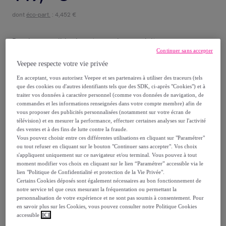
dont
éco-part.
: 4,452 €
Reprise possible de votre ancien produit
,
Continuer sans accepter
Veepee respecte votre vie privée
voir les conditions.
En acceptant, vous autorisez Veepee et ses partenaires à utiliser des traceurs (tels
que des cookies ou d'autres identifiants tels que des SDK, ci-après "Cookies") et à
Vendu par
sweeek
traiter vos données à caractère personnel (comme vos données de navigation, de
commandes et les informations renseignées dans votre compte membre) afin de
vous proposer des publicités personnalisées (notamment sur votre écran de
télévision) et en mesurer la performance, effectuer certaines analyses sur l'activité
des ventes et à des fins de lutte contre la fraude.
Vous pouvez choisir entre ces différentes utilisations en cliquant sur "Paramétrer"
ou tout refuser en cliquant sur le bouton "Continuer sans accepter". Vos choix
Livraison
s'appliquent uniquement sur ce navigateur et/ou terminal. Vous pouvez à tout
moment modifier vos choix en cliquant sur le lien “Paramétrer” accessible via le
Livraison offerte par la marque
lien "Politique de Confidentialité et protection de la Vie Privée".
Certains Cookies déposés sont également nécessaires au bon fonctionnement de
notre service tel que ceux mesurant la fréquentation ou permettant la
Livraison estimée: entre le
21/08
et le
24/08
personnalisation de votre expérience et ne sont pas soumis à consentement. Pour
en savoir plus sur les Cookies, vous pouvez consulter notre Politique Cookies
accessible
ICI