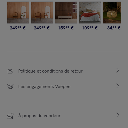
249
,
€
249
,
€
159
,
€
109
,
€
34
,
€
99
99
99
99
99
Politique et conditions de retour
Les engagements Veepee
À propos du vendeur