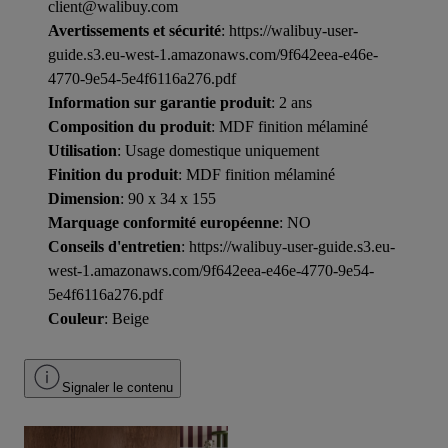
client@walibuy.com
Avertissements et sécurité
: https://walibuy-user-
guide.s3.eu-west-1.amazonaws.com/9f642eea-e46e-
4770-9e54-5e4f6116a276.pdf
Information sur garantie produit
: 2 ans
Composition du produit
: MDF finition mélaminé
Utilisation
: Usage domestique uniquement
Finition du produit
: MDF finition mélaminé
Dimension
: 90 x 34 x 155
Marquage conformité européenne
: NO
Conseils d'entretien
: https://walibuy-user-guide.s3.eu-
west-1.amazonaws.com/9f642eea-e46e-4770-9e54-
5e4f6116a276.pdf
Couleur
: Beige
Signaler le contenu