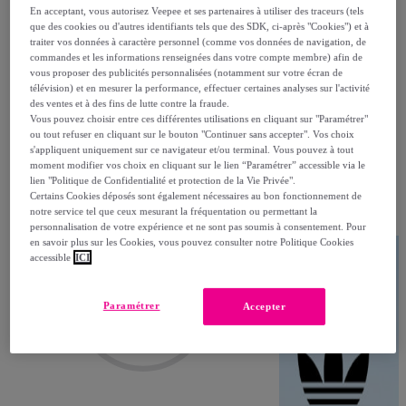
En acceptant, vous autorisez Veepee et ses partenaires à utiliser des traceurs (tels
que des cookies ou d'autres identifiants tels que des SDK, ci-après "Cookies") et à
traiter vos données à caractère personnel (comme vos données de navigation, de
commandes et les informations renseignées dans votre compte membre) afin de
vous proposer des publicités personnalisées (notamment sur votre écran de
télévision) et en mesurer la performance, effectuer certaines analyses sur l'activité
des ventes et à des fins de lutte contre la fraude.
Ça va vous plaire
Vous pouvez choisir entre ces différentes utilisations en cliquant sur "Paramétrer"
ou tout refuser en cliquant sur le bouton "Continuer sans accepter". Vos choix
s'appliquent uniquement sur ce navigateur et/ou terminal. Vous pouvez à tout
moment modifier vos choix en cliquant sur le lien “Paramétrer” accessible via le
lien "Politique de Confidentialité et protection de la Vie Privée".
Coup de foudre inévitable.
Certains Cookies déposés sont également nécessaires au bon fonctionnement de
notre service tel que ceux mesurant la fréquentation ou permettant la
personnalisation de votre expérience et ne sont pas soumis à consentement. Pour
en savoir plus sur les Cookies, vous pouvez consulter notre Politique Cookies
accessible
ICI
Paramétrer
Accepter