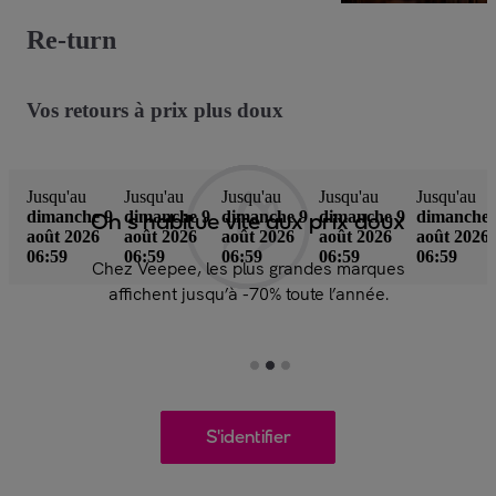
Re-turn
Vos retours à prix plus doux
Jusqu'au
Jusqu'au
Jusqu'au
Jusqu'au
Jusqu'au
dimanche 9
dimanche 9
dimanche 9
dimanche 9
dimanche 
On s'habitue vite aux prix doux
août 2026
août 2026
août 2026
août 2026
août 2026
06:59
06:59
06:59
06:59
06:59
Chez Veepee, les plus grandes marques
affichent jusqu’à -70% toute l’année.
S'identifier