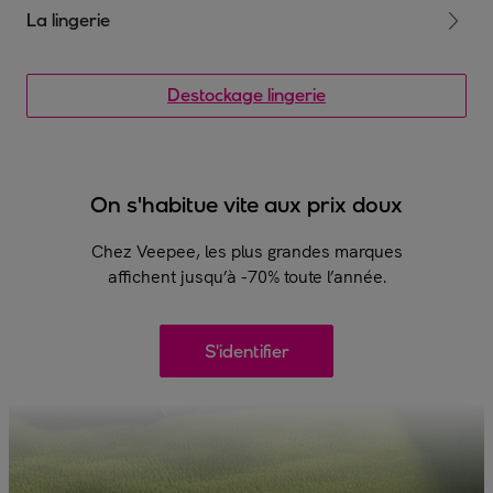
La lingerie
Les dessous du spectacle ! Parce que vous aimez porter des
sous-vêtements de qualité au quotidien, découvrez nos ventes
Destockage lingerie
évènementielles de lingerie de grandes marques à des prix
imbattables. Que vous soyez plutôt string, culotte, shorty ou
boxer, les collections que nous vous proposons répondent à vos
attentes en termes de confort et de coupes parfaitement ajustées.
On s'habitue vite aux prix doux
Chez Veepee, les plus grandes marques
affichent jusqu’à -70% toute l’année.
S'identifier