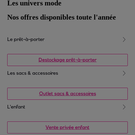
Les univers mode
Nos offres disponibles toute l'année
Le prêt-à-porter
Printemps/été, automne/hiver, toutes les collections des plus
grandes marques de mode sont à découvrir sur Veepee.
Destockage prêt-à-porter
Manteaux, tops, pantalons, robes, chaussures… complétez
votre dressing et dénichez vos looks tendance au meilleur prix.
Les sacs & accessoires
À la recherche de l’accessoire idéal à offrir ou à s’offrir ? Des
boucles d’oreilles bleu électrique pour elle ? Un stylo de luxe
Outlet sacs & accessoires
ou une montre en or pour lui ? Tous les accessoires et bijoux de
grandes marques sont disponibles sur Veepee à un prix
exclusif. Alors, ayez le sens du détail… Si vous recherchez une
L'enfant
nouvelle valise pour votre futur voyage, suivez le guide !
Pour jouer dans la cour des petits. Parce que les petits méritent
eux aussi les plus grandes marques, découvrez les nouveautés
Vente privée enfant
du jour pour maintenir à jour la garde robe des petits.