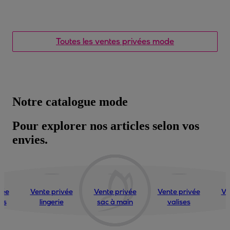
Toutes les ventes privées mode
Notre catalogue mode
Pour explorer nos articles selon vos
envies.
vée
Vente privée
Vente privée
Vente privée
Ve
ets
lingerie
sac à main
valises