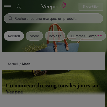
S'identifier
Accueil
Mode
Voyage
new
Summer Camp
Accueil
/
Mode
Un nouveau dressing tous les jours sur
Veepee
Sur Veepee, les grandes marques Mode défilent chaque