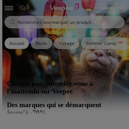
S'identifier
Accueil
Mode
Voyage
new
Summer Camp
Chaque jour, attendez-vous à
l'inattendu sur Veepee
Des marques qui se démarquent
jusqu'à -70%
Flâner sur Veepee, c’est l’assurance de découvrir de