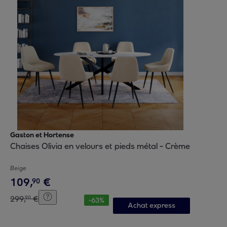
Gaston et Hortense
Chaises Olivia en velours et pieds métal - Crème
Beige
109
,
€
90
299
,
€
90
-
63
%
Achat express