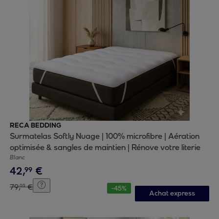
RECA BEDDING
Surmatelas Softly Nuage | 100% microfibre | Aération
optimisée & sangles de maintien | Rénove votre literie
Blanc
42
,
€
99
79
,
€
00
-
45
%
Achat express