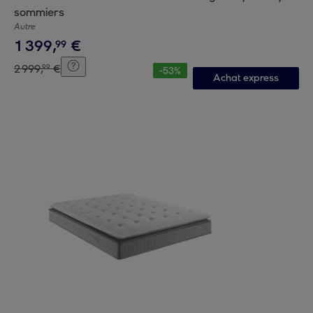
sommiers
Autre
1
399
,
€
99
2
999
,
€
99
-
53
%
Achat express