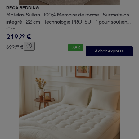
RECA BEDDING
Matelas Sultan | 100% Mémoire de forme | Surmatelas
intégré | 22 cm | Technologie PRO-SUIT® pour soutien
progressif
Blanc
219
,
€
99
699
,
€
00
-
68
%
Achat express