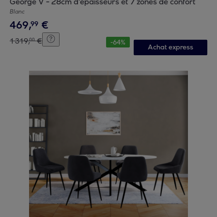
George V - 28cm d'épaisseurs et 7 zones de confort
Blanc
469
,
€
99
1
319
,
€
00
-
64
%
Achat express