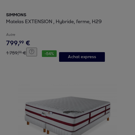
SIMMONS
Matelas EXTENSION , Hybride, ferme, H29
Autre
799
,
€
99
1
759
,
€
99
-
54
%
Achat express