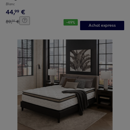
Blanc
44
,
€
99
89
,
€
00
-
49
%
Achat express