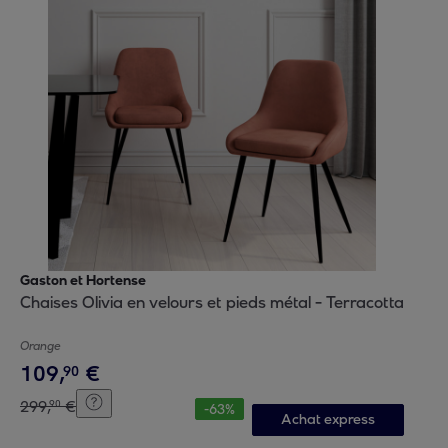
Gaston et Hortense
Chaises Olivia en velours et pieds métal - Terracotta
Orange
109
,
€
90
299
,
€
90
-
63
%
Achat express