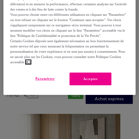
télévision) et en mesurer la performance, effectuer certaines analyses sur l'activité
des ventes et à des fins de lutte contre la fraude.
Vous pouvez choisir entre ces différentes utilisations en cliquant sur "Paramétrer"
ou tout refuser en cliquant sur le bouton "Continuer sans accepter". Vos choix
s'appliquent uniquement sur ce navigateur et/ou terminal. Vous pouvez à tout
moment modifier vos choix en cliquant sur le lien “Paramétrer” accessible via le
lien "Politique de Confidentialité et protection de la Vie Privée".
Certains Cookies déposés sont également nécessaires au bon fonctionnement de
notre service tel que ceux mesurant la fréquentation ou permettant la
personnalisation de votre expérience et ne sont pas soumis à consentement. Pour
Bellecour
en savoir plus sur les Cookies, vous pouvez consulter notre Politique Cookies
Matelas Copenhague, Soutien Ferme, 24 cm, Mémoire
accessible
ICI
de Forme & mousse Supersoft
Blanc
Paramétrer
Accepter
439
,
€
99
1
018
,
€
99
-
56
%
Achat express