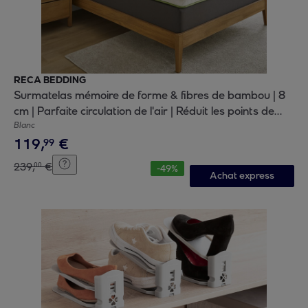
RECA BEDDING
Surmatelas mémoire de forme & fibres de bambou | 8
cm | Parfaite circulation de l'air | Réduit les points de
pression
Blanc
119
,
€
99
239
,
€
00
-
49
%
Achat express