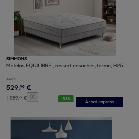
SIMMONS
Matelas EQUILIBRE , ressort ensachés, ferme, H25
Autre
529
,
€
99
1
089
,
€
99
-
51
%
Achat express