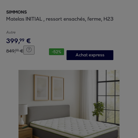
SIMMONS
Matelas INITIAL , ressort ensachés, ferme, H23
Autre
399
,
€
99
849
,
€
99
-
52
%
Achat express