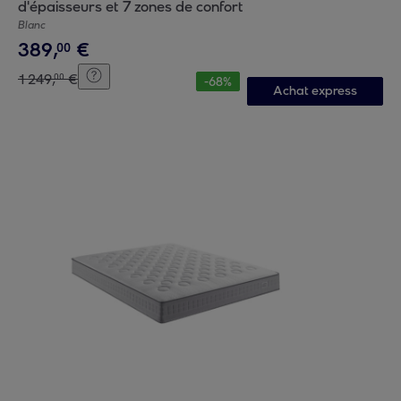
d'épaisseurs et 7 zones de confort
Blanc
389
,
€
00
1
249
,
€
00
-
68
%
Achat express