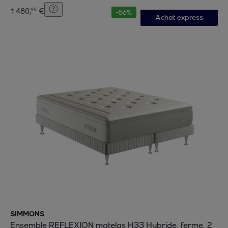
1
480
,
€
99
-
56
%
Achat express
SIMMONS
Ensemble REFLEXION matelas H33 Hybride, ferme, 2