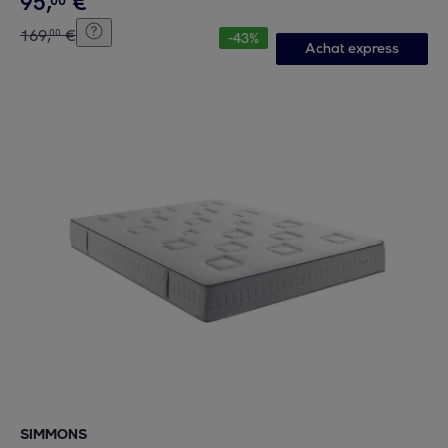
95
,
€
00
169
,
€
00
-
43
%
Achat express
SIMMONS