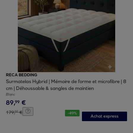
RECA BEDDING
Surmatelas Hybrid | Mémoire de forme et microfibre | 8
cm | Déhoussable & sangles de maintien
Blanc
89
,
€
99
179
,
€
00
-
49
%
Achat express