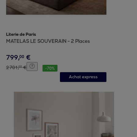
Literie de Paris
MATELAS LE SOUVERAIN - 2 Places
799
,
€
00
2
701
,
€
00
-
70
%
Achat express