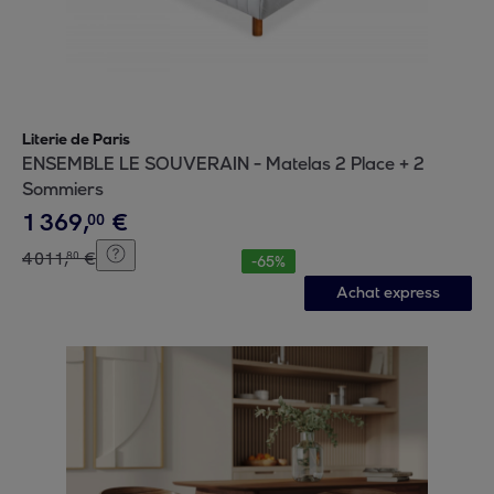
Literie de Paris
ENSEMBLE LE SOUVERAIN - Matelas 2 Place + 2
Sommiers
1
369
,
€
00
4
011
,
€
80
-
65
%
Achat express