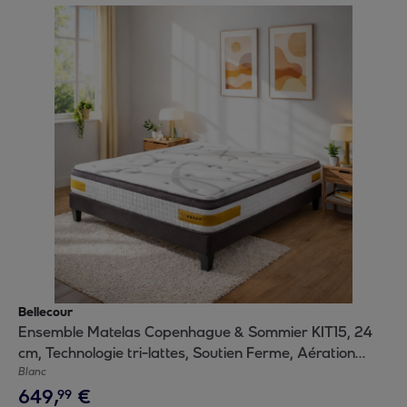
Bellecour
Ensemble Matelas Copenhague & Sommier KIT15, 24
cm, Technologie tri-lattes, Soutien Ferme, Aération
Optimale
Blanc
649
,
€
99