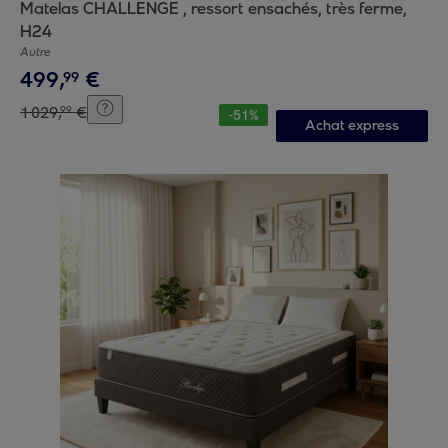
Matelas CHALLENGE , ressort ensachés, très ferme,
H24
Autre
499
,
€
99
1
029
,
€
99
-
51
%
Achat express