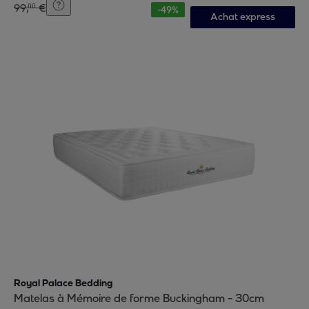
99
,
€
00
-
49
%
Achat express
Royal Palace Bedding
Matelas à Mémoire de forme Buckingham - 30cm