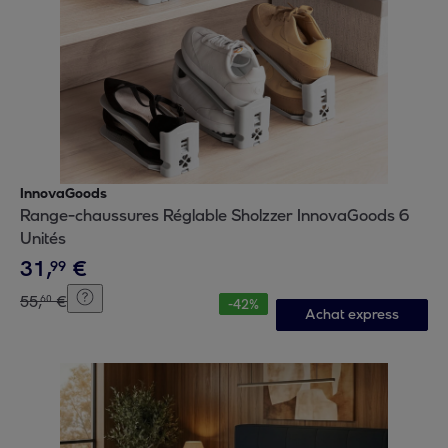
InnovaGoods
Range-chaussures Réglable Sholzzer InnovaGoods 6
Unités
31
,
€
99
55
,
€
60
-
42
%
Achat express