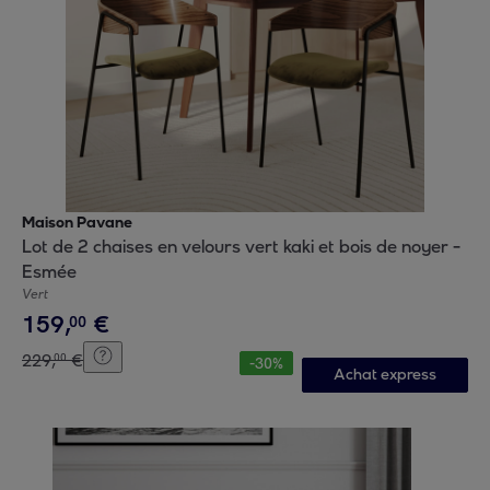
Maison Pavane
Lot de 2 chaises en velours vert kaki et bois de noyer -
Esmée
Vert
159
,
€
00
229
,
€
00
-
30
%
Achat express