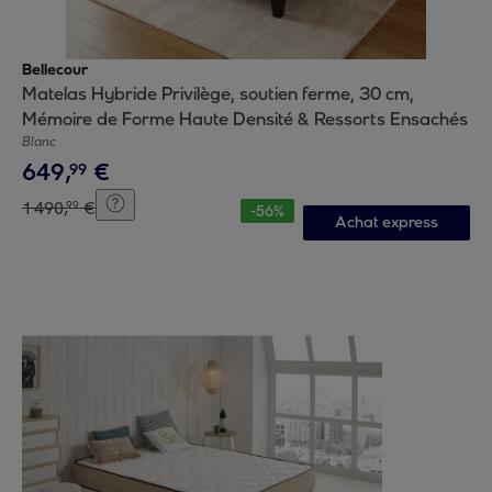
Bellecour
Matelas Hybride Privilège, soutien ferme, 30 cm,
Mémoire de Forme Haute Densité & Ressorts Ensachés
Blanc
649
,
€
99
1
490
,
€
99
-
56
%
Achat express