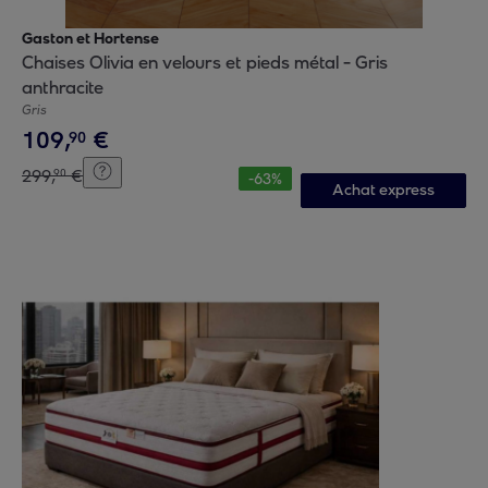
Gaston et Hortense
Chaises Olivia en velours et pieds métal - Gris
anthracite
Gris
109
,
€
90
299
,
€
90
-
63
%
Achat express