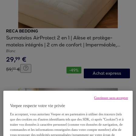
RECA BEDDING
Surmatelas AirProtect 2 en 1 | Alèse et protège-
matelas intégrés | 2 cm de confort | Imperméable,
moelleux, aéré, hypoallergénique
Blanc
29
,
€
99
59
,
€
00
-
49
%
Achat express
Continuer sans accepter
Veepee respecte votre vie privée
En acceptant, vous autorisez Veepee et ses partenaires à utiliser des traceurs (tels
que des cookies ou d'autres identifiants tels que des SDK, ci-après "Cookies") et à
traiter vos données à caractère personnel (comme vos données de navigation, de
commandes et les informations renseignées dans votre compte membre) afin de
vous proposer des publicités personnalisées (notamment sur votre écran de