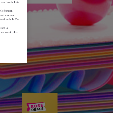
 des fins de lutte
ur le bouton
à tout moment
tection de la Vie
rant la
 en savoir plus