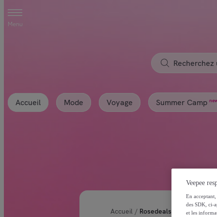
Menu
Accueil
Mode
Voyage
ne
Summer Camp
Veepee resp
En acceptant, 
des SDK, ci-a
Accueil
/
Rosedeals Coupons
et les inform