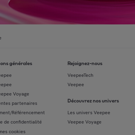
e
ions générales
Rejoignez-nous
eepee
VeepeeTech
eepee
Veepee
epee Voyage
Découvrez nos univers
ntes partenaires
ment/Référencement
Les univers Veepee
ue de confidentialité
Veepee Voyage
mes cookies