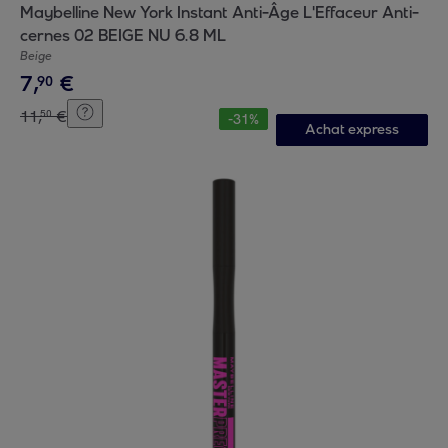
Maybelline New York Instant Anti-Âge L'Effaceur Anti-
cernes 02 BEIGE NU 6.8 ML
Beige
7
,
€
90
11
,
€
50
-
31
%
Achat express