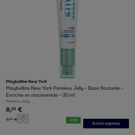
Maybelline New York
Maybelline New York Poreless Jelly - Base floutante -
Enrichie en niacinamide - 30 ml
Poreless Jelly
8
,
€
00
9
,
€
99
-
19
%
Achat express