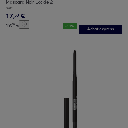
Mascara Noir Lot de 2
Noir
17
,
€
50
19
,
€
99
-
12
%
Achat express