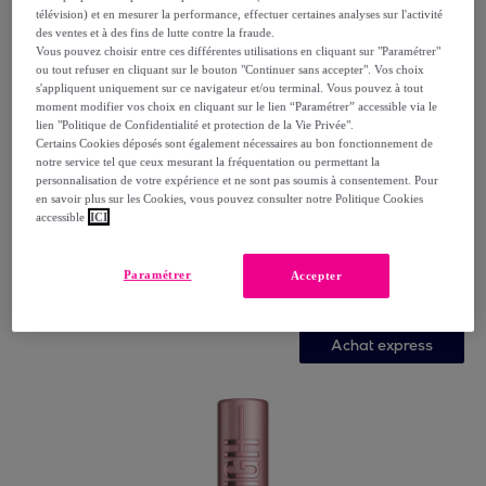
télévision) et en mesurer la performance, effectuer certaines analyses sur l'activité
des ventes et à des fins de lutte contre la fraude.
Vous pouvez choisir entre ces différentes utilisations en cliquant sur "Paramétrer"
ou tout refuser en cliquant sur le bouton "Continuer sans accepter". Vos choix
s'appliquent uniquement sur ce navigateur et/ou terminal. Vous pouvez à tout
moment modifier vos choix en cliquant sur le lien “Paramétrer” accessible via le
lien "Politique de Confidentialité et protection de la Vie Privée".
Certains Cookies déposés sont également nécessaires au bon fonctionnement de
notre service tel que ceux mesurant la fréquentation ou permettant la
personnalisation de votre expérience et ne sont pas soumis à consentement. Pour
Nuxe
en savoir plus sur les Cookies, vous pouvez consulter notre Politique Cookies
Rêve de miel® - Gel nettoyant et démaquillant visage
accessible
ICI
Peaux sèches et sensibles 200ml
200 ml Flacon pompe
Paramétrer
Accepter
10
,
€
15
Achat express