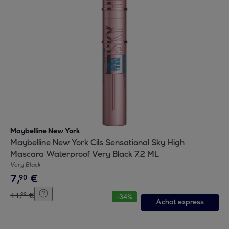
Maybelline New York
Maybelline New York Cils Sensational Sky High
Mascara Waterproof Very Black 7.2 ML
Very Black
7
,
€
90
11
,
€
99
-
34
%
Achat express