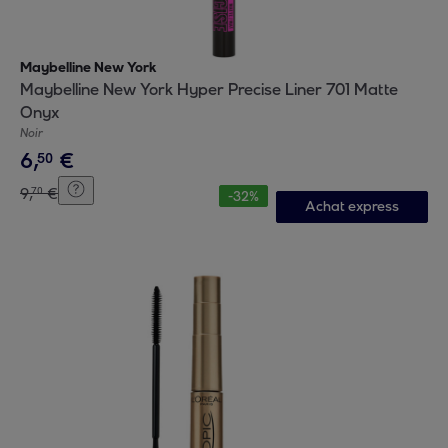
Maybelline New York
Maybelline New York Hyper Precise Liner 701 Matte
Onyx
Noir
6
,
€
50
9
,
€
70
-
32
%
Achat express