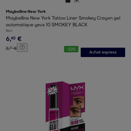
Maybelline New York
Maybelline New York Tattoo Liner Smokey Crayon gel
automatique yeux 10 SMOKEY BLACK
Noir
6
,
€
40
8
,
€
30
-
22
%
Achat express