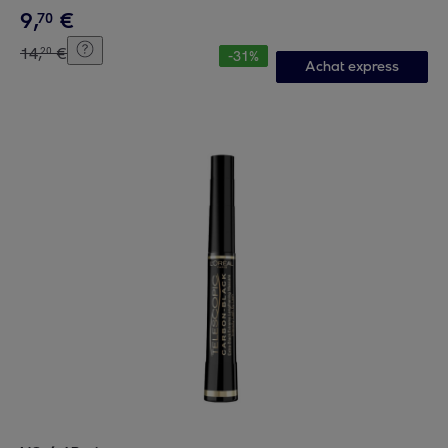
9
,
€
70
14
,
€
20
-
31
%
Achat express