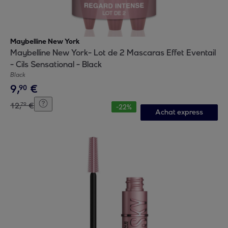
Maybelline New York
Maybelline New York- Lot de 2 Mascaras Effet Eventail
- Cils Sensational - Black
Black
9
,
€
90
12
,
€
79
-
22
%
Achat express