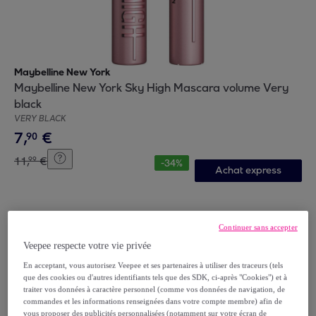
Maybelline New York
Maybelline New York Sky High Mascara volume Very
black
VERY BLACK
7
,
€
90
11
,
€
99
-
34
%
Achat express
Continuer sans accepter
Veepee respecte votre vie privée
En acceptant, vous autorisez Veepee et ses partenaires à utiliser des traceurs (tels
que des cookies ou d'autres identifiants tels que des SDK, ci-après "Cookies") et à
traiter vos données à caractère personnel (comme vos données de navigation, de
commandes et les informations renseignées dans votre compte membre) afin de
vous proposer des publicités personnalisées (notamment sur votre écran de