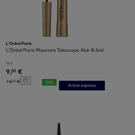
L'Oréal Paris
L'Oréal Paris Mascara Telescopic Noir 8.4ml
Noir
9
,
€
50
14
,
€
30
-
33
%
Achat express