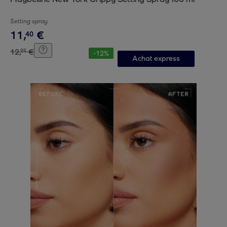
Setting spray
11
,
€
40
12
,
€
99
-
12
%
Achat express