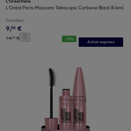
L'Oréal Paris
L'Oréal Paris Mascara Telescopic Carbone Black 8.4ml
Extra Black
9
,
€
50
14
,
€
30
-
33
%
Achat express