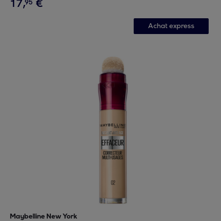
17
,
€
95
Achat express
Maybelline New York