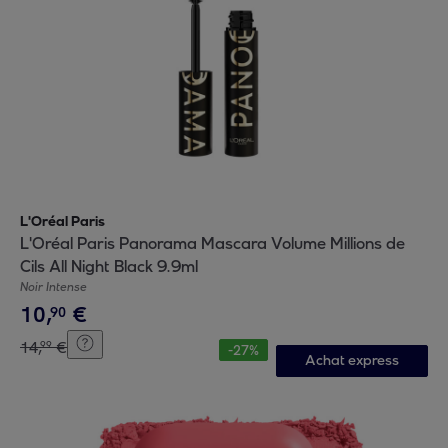
L'Oréal Paris
L'Oréal Paris Panorama Mascara Volume Millions de
Cils All Night Black 9.9ml
Noir Intense
10
,
€
90
14
,
€
99
-
27
%
Achat express