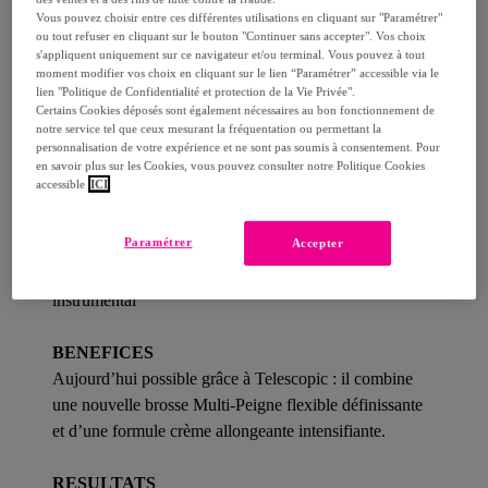
Détails sur votre produit
Vous pouvez choisir entre ces différentes utilisations en cliquant sur "Paramétrer"
ou tout refuser en cliquant sur le bouton "Continuer sans accepter". Vos choix
Description
s'appliquent uniquement sur ce navigateur et/ou terminal. Vous pouvez à tout
moment modifier vos choix en cliquant sur le lien “Paramétrer” accessible via le
lien "Politique de Confidentialité et protection de la Vie Privée".
Certains Cookies déposés sont également nécessaires au bon fonctionnement de
notre service tel que ceux mesurant la fréquentation ou permettant la
Découvrez le Mascara Allongeant Telescopic pour des
personnalisation de votre expérience et ne sont pas soumis à consentement. Pour
en savoir plus sur les Cookies, vous pouvez consulter notre Politique Cookies
cils ultra allongés et intensifiés. Formule crème
accessible
ICI
extensible, noir intense. Brosse Multi-Peigne Précision,
flexible et précise. Elle sépare et intensifie les cils à la
Paramétrer
Accepter
racine. Résultats : plus de 70% d'allongement en un
seul geste*: des cils ultra-allongés, intensifiés. *Test
instrumental
BENEFICES
Aujourd’hui possible grâce à Telescopic : il combine
une nouvelle brosse Multi-Peigne flexible définissante
et d’une formule crème allongeante intensifiante.
RESULTATS