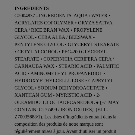
INGREDIENTS
G2004837 - INGREDIENTS: AQUA / WATER •
ACRYLATES COPOLYMER • ORYZA SATIVA
CERA / RICE BRAN WAX • PROPYLENE
GLYCOL • CERA ALBA / BEESWAX •
PENTYLENE GLYCOL • GLYCERYL STEARATE
• CETYL ALCOHOL • PEG-200 GLYCERYL
STEARATE • COPERNICIA CERIFERA CERA /
CARNAUBA WAX • STEARIC ACID • PALMITIC
ACID • AMINOMETHYL PROPANEDIOL •
HYDROXYETHYLCELLULOSE • CAPRYLYL
GLYCOL • SODIUM DEHYDROACETATE •
XANTHAN GUM • MYRISTIC ACID • 2-
OLEAMIDO-1,3-OCTADECANEDIOL ● [+/- MAY
CONTAIN: CI 77499 / IRON OXIDES]. (F.I.L.
Z70035688/1). Les listes d’ingrédients entrant dans la
composition des produits de notre marque sont
régulièrement mises à jour. Avant d’utiliser un produit