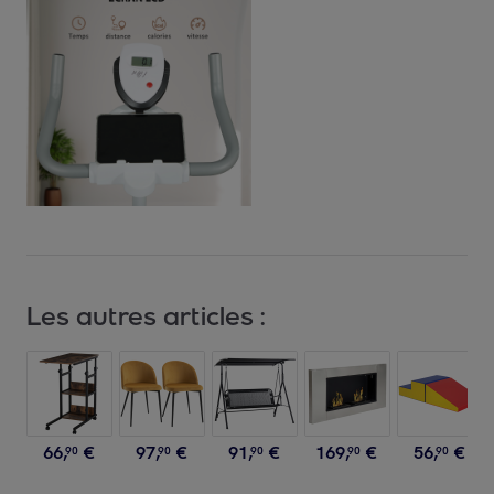
Les autres articles :
66
,
€
97
,
€
91
,
€
169
,
€
56
,
€
90
90
90
90
90