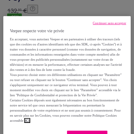
132
,
€
90
-
25
%
Continuer sans accepter
Veepee respecte votre vie privée
Reprise possible de votre ancien produit
,
En acceptant, vous autorisez Veepee et ses partenaires à utiliser des traceurs (tels
que des cookies ou d'autres identifiants tels que des SDK, ci-après "Cookies") et à
voir les conditions.
traiter vos données à caractère personnel (comme vos données de navigation, de
commandes et les informations renseignées dans votre compte membre) afin de
vous proposer des publicités personnalisées (notamment sur votre écran de
télévision) et en mesurer la performance, effectuer certaines analyses sur l'activité
Vendu par
Aosom
des ventes et à des fins de lutte contre la fraude.
Vous pouvez choisir entre ces différentes utilisations en cliquant sur "Paramétrer"
ou tout refuser en cliquant sur le bouton "Continuer sans accepter". Vos choix
s'appliquent uniquement sur ce navigateur et/ou terminal. Vous pouvez à tout
moment modifier vos choix en cliquant sur le lien “Paramétrer” accessible via le
lien "Politique de Confidentialité et protection de la Vie Privée".
Livraison
Certains Cookies déposés sont également nécessaires au bon fonctionnement de
notre service tel que ceux mesurant la fréquentation ou permettant la
Livraison offerte par la marque
personnalisation de votre expérience et ne sont pas soumis à consentement. Pour
en savoir plus sur les Cookies, vous pouvez consulter notre Politique Cookies
accessible
ICI
Livraison estimée: entre le
12/08
et le
15/08