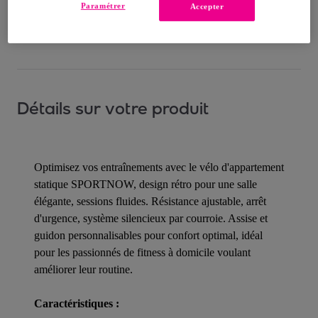
Paramétrer
Accepter
Comment ça marche ?
Détails sur votre produit
Optimisez vos entraînements avec le vélo d'appartement
statique SPORTNOW, design rétro pour une salle
élégante, sessions fluides. Résistance ajustable, arrêt
d'urgence, système silencieux par courroie. Assise et
guidon personnalisables pour confort optimal, idéal
pour les passionnés de fitness à domicile voulant
améliorer leur routine.
Caractéristiques :