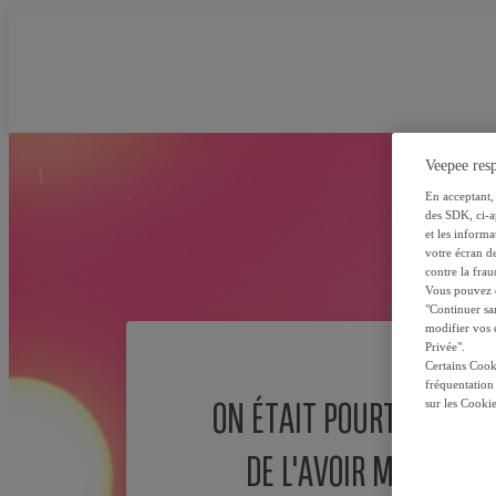
Veepee resp
En acceptant, 
des SDK, ci-a
et les inform
votre écran de
contre la frau
Vous pouvez ch
"Continuer sa
modifier vos c
Privée".
Certains Cook
fréquentation
ON ÉTAIT POURTANT SÛ
sur les Cooki
DE L'AVOIR MISE ICI !