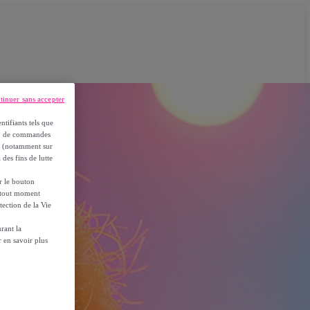
tinuer sans accepter
ntifiants tels que
on, de commandes
es (notamment sur
 des fins de lutte
ur le bouton
à tout moment
tection de la Vie
rant la
 en savoir plus