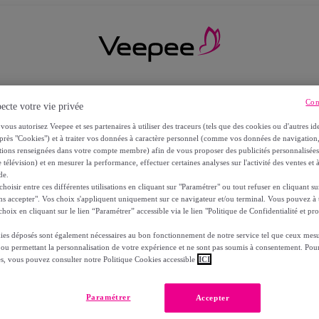
Con
ecte votre vie privée
vous autorisez Veepee et ses partenaires à utiliser des traceurs (tels que des cookies ou d'autres ide
près "Cookies") et à traiter vos données à caractère personnel (comme vos données de navigati
ations renseignées dans votre compte membre) afin de vous proposer des publicités personnalisé
 télévision) et en mesurer la performance, effectuer certaines analyses sur l'activité des ventes et à
de.
oisir entre ces différentes utilisations en cliquant sur "Paramétrer" ou tout refuser en cliquant s
ns accepter". Vos choix s'appliquent uniquement sur ce navigateur et/ou terminal. Vous pouvez 
hoix en cliquant sur le lien “Paramétrer” accessible via le lien "Politique de Confidentialité et pro
ies déposés sont également nécessaires au bon fonctionnement de notre service tel que ceux mesu
 ou permettant la personnalisation de votre expérience et ne sont pas soumis à consentement. Pour
RS
es, vous pouvez consulter notre Politique Cookies accessible
ICI
Paramétrer
Accepter