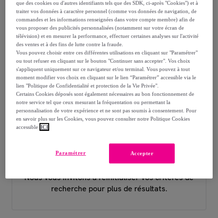
que des cookies ou d'autres identifiants tels que des SDK, ci-après "Cookies") et à
ÉTABLISSEMENT 3 ÉTOILES À PRIX
traiter vos données à caractère personnel (comme vos données de navigation, de
commandes et les informations renseignées dans votre compte membre) afin de
vous proposer des publicités personnalisées (notamment sur votre écran de
DOUX
télévision) et en mesurer la performance, effectuer certaines analyses sur l'activité
des ventes et à des fins de lutte contre la fraude.
Vous pouvez choisir entre ces différentes utilisations en cliquant sur "Paramétrer"
ou tout refuser en cliquant sur le bouton "Continuer sans accepter". Vos choix
Comment sont classées nos offres
s'appliquent uniquement sur ce navigateur et/ou terminal. Vous pouvez à tout
moment modifier vos choix en cliquant sur le lien “Paramétrer” accessible via le
lien "Politique de Confidentialité et protection de la Vie Privée".
Vendu par
des partenaires Voyage
Certains Cookies déposés sont également nécessaires au bon fonctionnement de
notre service tel que ceux mesurant la fréquentation ou permettant la
personnalisation de votre expérience et ne sont pas soumis à consentement. Pour
Filtrer
Catégorie
Dates
1
en savoir plus sur les Cookies, vous pouvez consulter notre Politique Cookies
accessible
ICI
Paramétrer
Accepter
Aucun résultat trouvé
Nous vous invitons à réinitialiser vos critères de
recherche pour plus de résultats.