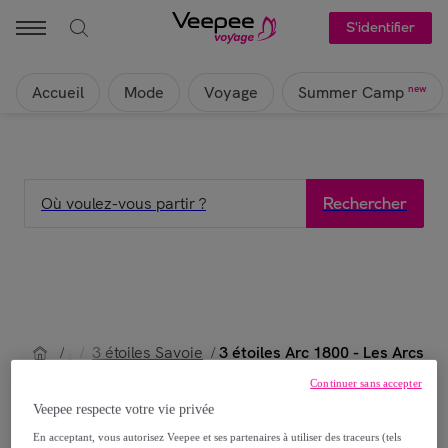
S'identifier
Accueil
Mode
Voyage
new
Summer Camp
Où voulez-vous partir ?
Rechercher
3 étoiles Arc 1800 - Les Arcs
hône-Alpes
3 étoiles Savoie
/
/
/
Continuer sans accepter
Veepee respecte votre vie privée
VOYAGE ARC 1800 - LES ARCS :
En acceptant, vous autorisez Veepee et ses partenaires à utiliser des traceurs (tels