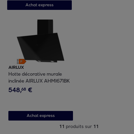
Achat express
AIRLUX
Hotte décorative murale
inclinée AIRLUX AHMI671BK
548
,
€
68
Achat express
11
produits sur
11