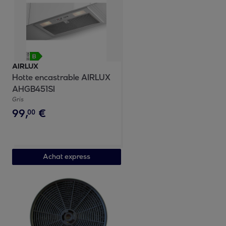
AIRLUX
Hotte encastrable AIRLUX
AHGB451SI
Gris
99
,
€
00
Achat express