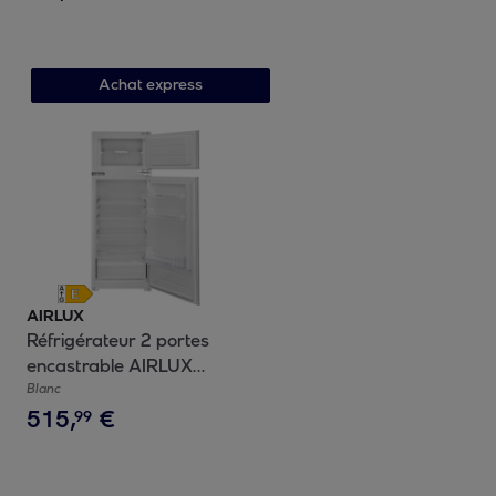
Achat express
AIRLUX
Réfrigérateur 2 portes
encastrable AIRLUX
ARI200DA 145cm
Blanc
515
,
€
99