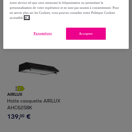
notre service tel que ceux mesurant la fréquentation ou permettant la
149
,
€
00
personnalisation de votre expérience et ne sont pas soumis à consentement. Pour
en savoir plus sur les Cookies, vous pouvez consulter notre Politique Cookies
accessible
ICI
Achat express
Paramétrer
Accepter
AIRLUX
Hotte casquette AIRLUX
AHC625BK
139
,
€
00