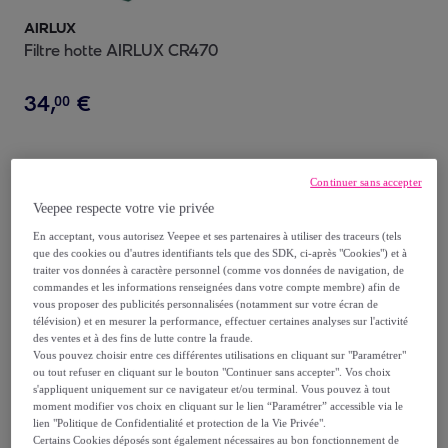
AIRLUX
Filtre hotte AIRLUX CR470
34
,
€
00
Continuer sans accepter
Achat express
Veepee respecte votre vie privée
En acceptant, vous autorisez Veepee et ses partenaires à utiliser des traceurs (tels
que des cookies ou d'autres identifiants tels que des SDK, ci-après "Cookies") et à
traiter vos données à caractère personnel (comme vos données de navigation, de
commandes et les informations renseignées dans votre compte membre) afin de
vous proposer des publicités personnalisées (notamment sur votre écran de
télévision) et en mesurer la performance, effectuer certaines analyses sur l'activité
des ventes et à des fins de lutte contre la fraude.
Vous pouvez choisir entre ces différentes utilisations en cliquant sur "Paramétrer"
ou tout refuser en cliquant sur le bouton "Continuer sans accepter". Vos choix
s'appliquent uniquement sur ce navigateur et/ou terminal. Vous pouvez à tout
AIRLUX
moment modifier vos choix en cliquant sur le lien “Paramétrer” accessible via le
Hotte casquette AIRLUX
lien "Politique de Confidentialité et protection de la Vie Privée".
BHC630SS
Certains Cookies déposés sont également nécessaires au bon fonctionnement de