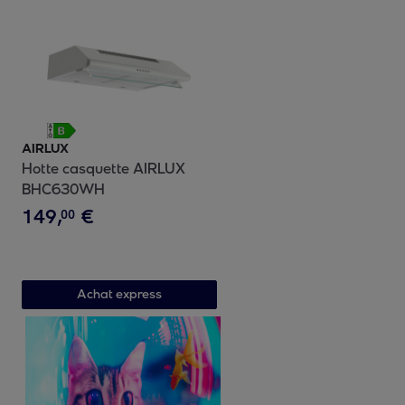
AIRLUX
Hotte casquette AIRLUX
BHC630WH
149
,
€
00
Achat express