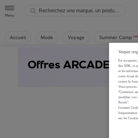
Menu
Accueil
Mode
Voyage
ne
Summer Camp
Veepee resp
Offres ARCADE 1 UP
En acceptant, 
des SDK, ci-a
et les inform
votre écran de
contre la frau
Vous pouvez ch
"Continuer sa
modifier vos c
Privée".
Certains Cook
fréquentation
Ça alor
sur les Cooki
Re