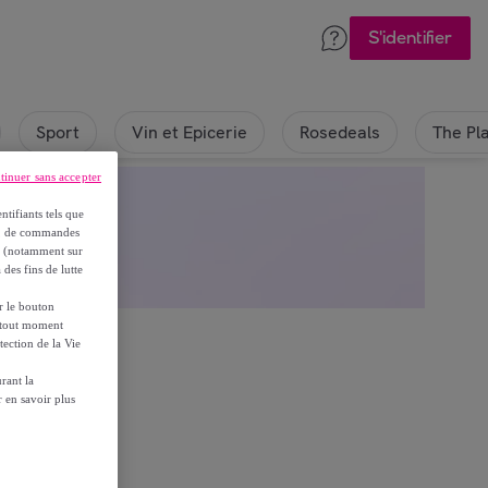
S'identifier
Sport
Vin et Epicerie
Rosedeals
The Pl
tinuer sans accepter
ntifiants tels que
on, de commandes
es (notamment sur
 des fins de lutte
ur le bouton
à tout moment
tection de la Vie
rant la
 en savoir plus
tte page
es.