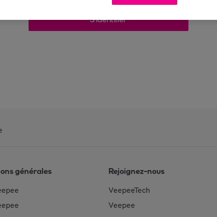
S'identifier
e
ions générales
Rejoignez-nous
eepee
VeepeeTech
eepee
Veepee