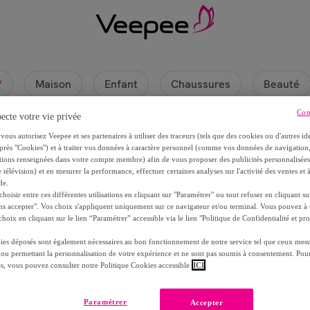
Maison
Enfant
Chaussures
Beauté
w
Con
ecte votre vie privée
vous autorisez Veepee et ses partenaires à utiliser des traceurs (tels que des cookies ou d'autres ide
près "Cookies") et à traiter vos données à caractère personnel (comme vos données de navigati
ations renseignées dans votre compte membre) afin de vous proposer des publicités personnalisé
 télévision) et en mesurer la performance, effectuer certaines analyses sur l'activité des ventes et à
de.
oisir entre ces différentes utilisations en cliquant sur "Paramétrer" ou tout refuser en cliquant s
ns accepter". Vos choix s'appliquent uniquement sur ce navigateur et/ou terminal. Vous pouvez 
hoix en cliquant sur le lien “Paramétrer” accessible via le lien "Politique de Confidentialité et pro
ies déposés sont également nécessaires au bon fonctionnement de notre service tel que ceux mesu
 ou permettant la personnalisation de votre expérience et ne sont pas soumis à consentement. Pour
s, aucun produit n’est actuellement visible sur ce
es, vous pouvez consulter notre Politique Cookies accessible
ICI
joignez-nous et découvrez les articles réservés à nos membr
Paramétrer
Accepter