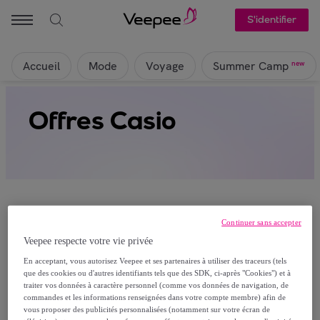
S'identifier
Accueil
Mode
Voyage
new
Summer Camp
Offres Casio
Continuer sans accepter
Veepee respecte votre vie privée
Ça alors, aucun produit n’est actuellement
En acceptant, vous autorisez Veepee et ses partenaires à utiliser des traceurs (tels
visible sur cette page
que des cookies ou d'autres identifiants tels que des SDK, ci-après "Cookies") et à
traiter vos données à caractère personnel (comme vos données de navigation, de
Rejoignez-nous et découvrez les articles réservés à
commandes et les informations renseignées dans votre compte membre) afin de
vous proposer des publicités personnalisées (notamment sur votre écran de
nos membres.