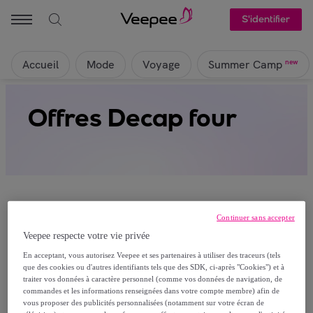
S'identifier
Accueil
Mode
Voyage
new
Summer Camp
Offres Decap four
Continuer sans accepter
Veepee respecte votre vie privée
Ça alors, aucun produit n’est actuellement
En acceptant, vous autorisez Veepee et ses partenaires à utiliser des traceurs (tels
visible sur cette page
que des cookies ou d'autres identifiants tels que des SDK, ci-après "Cookies") et à
traiter vos données à caractère personnel (comme vos données de navigation, de
Rejoignez-nous et découvrez les articles réservés à
commandes et les informations renseignées dans votre compte membre) afin de
vous proposer des publicités personnalisées (notamment sur votre écran de
nos membres.