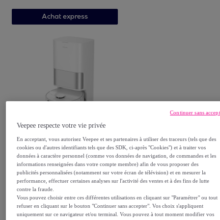
Achat express
Continuer sans accep
DREAME
Veepee respecte votre vie privée
Aspirateur robot DREAME
En acceptant, vous autorisez Veepee et ses partenaires à utiliser des traceurs (tels que des
D30 Ultra White
cookies ou d'autres identifiants tels que des SDK, ci-après "Cookies") et à traiter vos
399
,
€
00
données à caractère personnel (comme vos données de navigation, de commandes et les
informations renseignées dans votre compte membre) afin de vous proposer des
publicités personnalisées (notamment sur votre écran de télévision) et en mesurer la
performance, effectuer certaines analyses sur l'activité des ventes et à des fins de lutte
contre la fraude.
Achat express
Vous pouvez choisir entre ces différentes utilisations en cliquant sur "Paramétrer" ou tout
refuser en cliquant sur le bouton "Continuer sans accepter". Vos choix s'appliquent
uniquement sur ce navigateur et/ou terminal. Vous pouvez à tout moment modifier vos