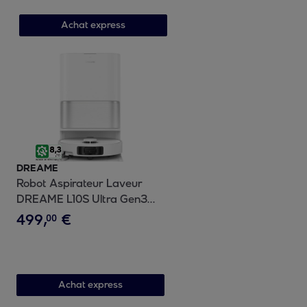
Achat express
DREAME
Robot Aspirateur Laveur
DREAME L10S Ultra Gen3
Set
499
,
€
00
Achat express