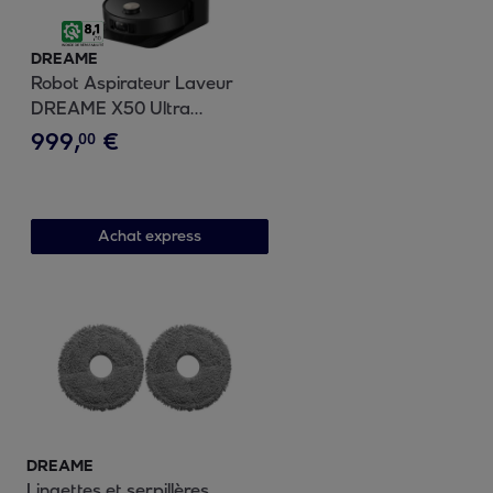
DREAME
Robot Aspirateur Laveur
DREAME X50 Ultra
Complete Black
999
,
€
00
Achat express
DREAME
Lingettes et serpillères