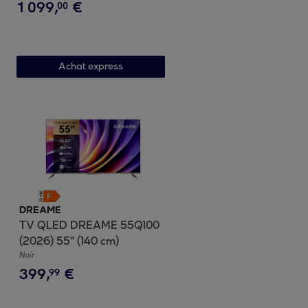
Complete blanc
1
099
,
€
00
Achat express
DREAME
TV QLED DREAME 55Q100
(2026) 55" (140 cm)
Noir
399
,
€
99