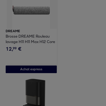
DREAME
Brosse DREAME Rouleau
lavage H11 H11 Max H12 Core
12
,
€
99
Achat express