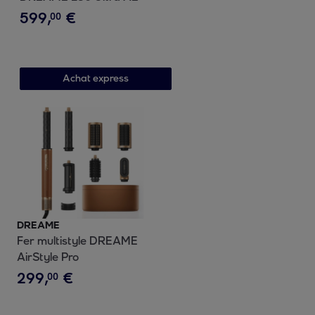
599
,
€
00
Achat express
DREAME
Fer multistyle DREAME
AirStyle Pro
299
,
€
00