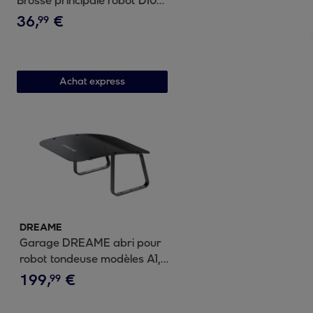
Brosse principale robot D10
Plus
36
,
€
99
Achat express
DREAME
Garage DREAME abri pour
robot tondeuse modèles A1,
A1 Pro, A2 et A3
199
,
€
99