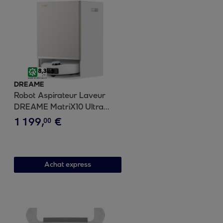
DREAME
Robot Aspirateur Laveur
DREAME MatriX10 Ultra
blanc avec serpillères auto-
1
199
,
€
00
interchangeables
Achat express