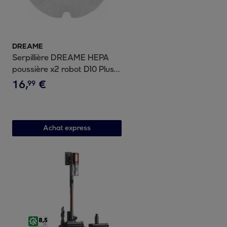
DREAME
Serpillière DREAME HEPA
poussière x2 robot D10 Plus
Gen 2 D10s Plus
16
,
€
99
Achat express