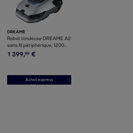
DREAME
Robot tondeuse DREAME A2
sans fil périphérique, 1200
m² de superficie, terrain
1
399
,
€
99
pentu jusqu'à 50%
Achat express