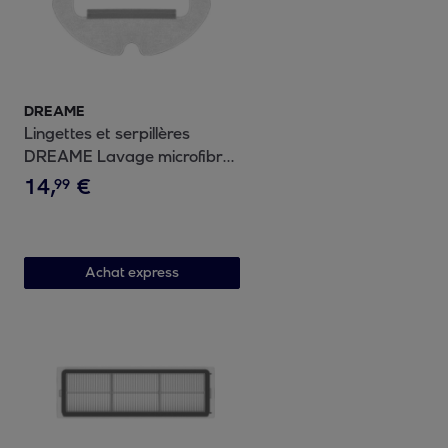
DREAME
Lingettes et serpillères
DREAME Lavage microfibre
x2 robot D10s Plus D9 Plus
14
,
€
99
Achat express