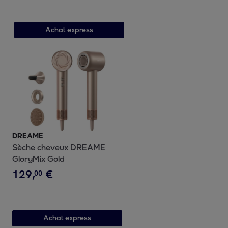
(jusqu'à 45%)
Achat express
DREAME
Sèche cheveux DREAME
GloryMix Gold
129
,
€
00
Achat express