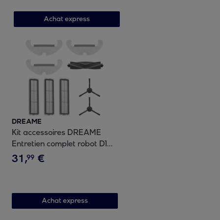
Achat express
DREAME
Kit accessoires DREAME
Entretien complet robot D10s
Plus brosses filtres
31
,
€
99
Achat express