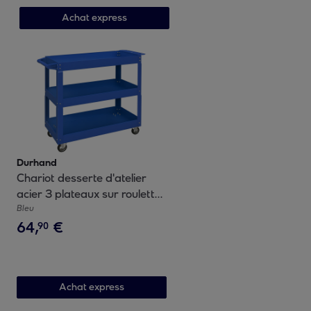
Achat express
Durhand
Chariot desserte d'atelier
acier 3 plateaux sur roulettes
avec poignée - charge max.
Bleu
64
,
€
150 kg - 83 x 35,3 x 76 cm
90
bleu
Achat express