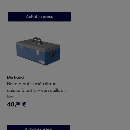
Achat express
Durhand
Boite à outils métallique -
caisse à outils - verrouillable
- tapis EVA poignées tôle
Bleu
40
,
€
acier gris bleu
05
Achat express