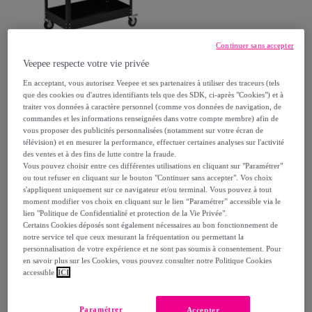
Continuer sans accepter
Durhand
Veepee respecte votre vie privée
Chariot desserte d'atelier en
acier 2 plateaux sur roulettes
En acceptant, vous autorisez Veepee et ses partenaires à utiliser des traceurs (tels
que des cookies ou d'autres identifiants tels que des SDK, ci-après "Cookies") et à
avec poignée - charge max.
Noir
traiter vos données à caractère personnel (comme vos données de navigation, de
63
,
€
150 kg - 84,5 x 38 x 84 cm
90
commandes et les informations renseignées dans votre compte membre) afin de
noir
vous proposer des publicités personnalisées (notamment sur votre écran de
télévision) et en mesurer la performance, effectuer certaines analyses sur l'activité
des ventes et à des fins de lutte contre la fraude.
Vous pouvez choisir entre ces différentes utilisations en cliquant sur "Paramétrer"
Achat express
ou tout refuser en cliquant sur le bouton "Continuer sans accepter". Vos choix
s'appliquent uniquement sur ce navigateur et/ou terminal. Vous pouvez à tout
moment modifier vos choix en cliquant sur le lien “Paramétrer” accessible via le
lien "Politique de Confidentialité et protection de la Vie Privée".
Certains Cookies déposés sont également nécessaires au bon fonctionnement de
notre service tel que ceux mesurant la fréquentation ou permettant la
personnalisation de votre expérience et ne sont pas soumis à consentement. Pour
en savoir plus sur les Cookies, vous pouvez consulter notre Politique Cookies
accessible
ICI
Paramétrer
Accepter