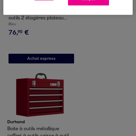
Durhand
Servante d'atelier chariot à
outils 2 étagères plateau
grand tiroir tablette à outils
Bleu
76
,
€
acier bleu noir
90
Achat express
Durhand
Boite à outils métallique
coffret à outils caisse à outils