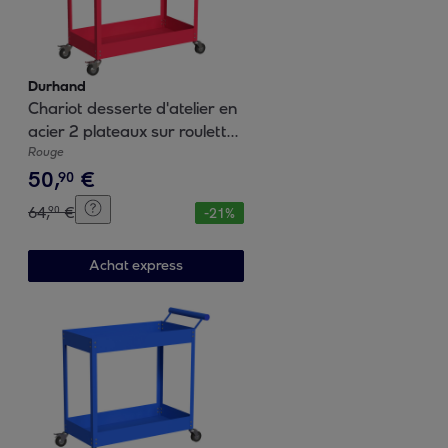
Durhand
Chariot desserte d'atelier en
acier 2 plateaux sur roulettes
avec poignée - charge max.
Rouge
50
,
€
150 kg - 84,5 x 38 x 84 cm
90
rouge
64
,
€
90
-
21
%
Achat express