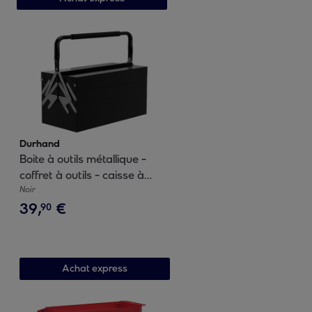
Durhand
Boite à outils métallique -
coffret à outils - caisse à
outils 3 niveaux 5 plateaux
Noir
39
,
€
rétractables - tôle acier noir
90
Achat express