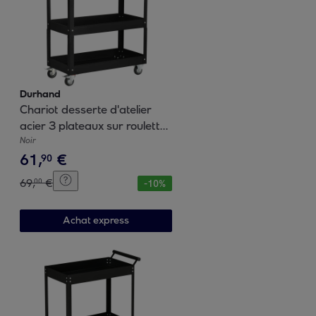
Durhand
Chariot desserte d'atelier
acier 3 plateaux sur roulettes
avec poignée - charge max.
Noir
61
,
€
150 kg - 83 x 35,3 x 76 cm
90
noir
69
,
€
00
-
10
%
Achat express