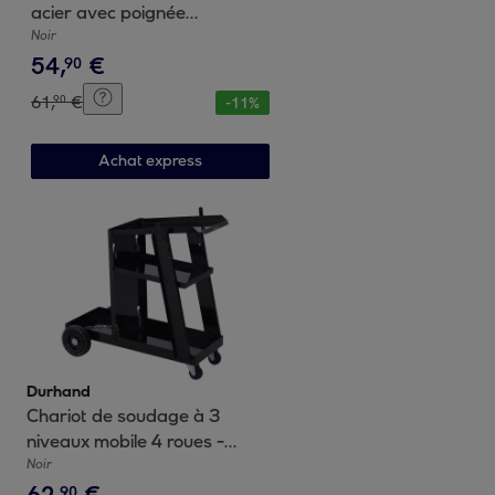
acier avec poignée
60x32x105cm lestage max.
Noir
54
,
€
38L noir
90
61
,
€
90
-
11
%
Achat express
Durhand
Chariot de soudage à 3
niveaux mobile 4 roues -
poste à souder - support
Noir
62
,
€
pour bouteille avec chaînes
90