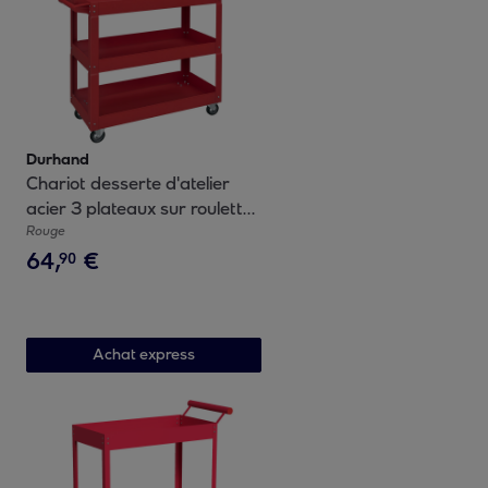
Durhand
Chariot desserte d'atelier
acier 3 plateaux sur roulettes
avec poignée - charge max.
Rouge
64
,
€
150 kg - 83 x 35,3 x 76 cm
90
rouge
Achat express