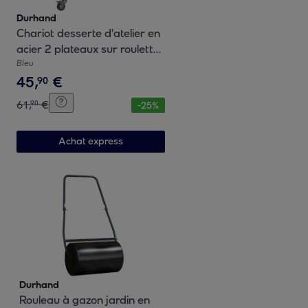
Durhand
Chariot desserte d'atelier en
acier 2 plateaux sur roulettes
avec poignée - charge max.
Bleu
45
,
€
150 kg - 84,5 x 38 x 84 cm
90
bleu
61
,
€
90
-
25
%
Achat express
Durhand
Rouleau à gazon jardin en