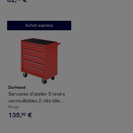
de soutien - acier noir
Achat express
Durhand
Servante d'atelier 5 tiroirs
verrouillables 2 clés tôle
d'acier rouge
Rouge
135
,
€
90