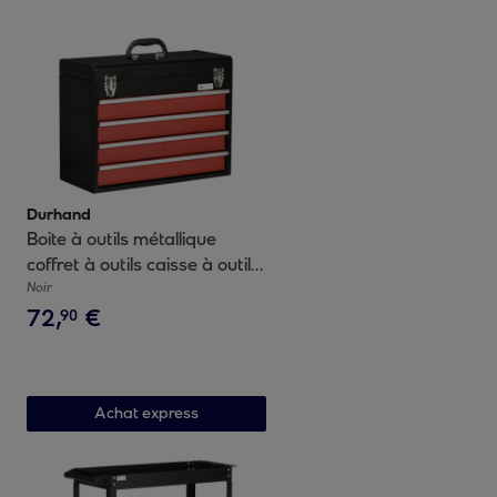
Durhand
Boite à outils métallique
coffret à outils caisse à outils
4 tiroirs + plateau tôle acier
Noir
72
,
€
rouge noir
90
Achat express