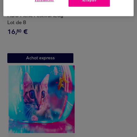
Paramétrer
Accepter
FIDO
FIDO Picnic Festival 126g -
Lot de 8
16
,
€
80
Achat express