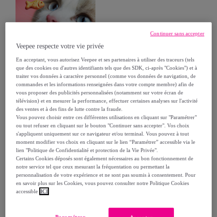
Continuer sans accepter
Veepee respecte votre vie privée
En acceptant, vous autorisez Veepee et ses partenaires à utiliser des traceurs (tels
que des cookies ou d'autres identifiants tels que des SDK, ci-après "Cookies") et à
Un aperçu de notre collection
traiter vos données à caractère personnel (comme vos données de navigation, de
commandes et les informations renseignées dans votre compte membre) afin de
vous proposer des publicités personnalisées (notamment sur votre écran de
télévision) et en mesurer la performance, effectuer certaines analyses sur l'activité
des ventes et à des fins de lutte contre la fraude.
Catégorie
Trier par
Vous pouvez choisir entre ces différentes utilisations en cliquant sur "Paramétrer"
ou tout refuser en cliquant sur le bouton "Continuer sans accepter". Vos choix
s'appliquent uniquement sur ce navigateur et/ou terminal. Vous pouvez à tout
moment modifier vos choix en cliquant sur le lien “Paramétrer” accessible via le
lien "Politique de Confidentialité et protection de la Vie Privée".
Certains Cookies déposés sont également nécessaires au bon fonctionnement de
notre service tel que ceux mesurant la fréquentation ou permettant la
personnalisation de votre expérience et ne sont pas soumis à consentement. Pour
en savoir plus sur les Cookies, vous pouvez consulter notre Politique Cookies
accessible
ICI