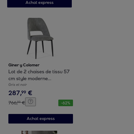
Achat express
Giner y Colomer
Lot de 2 chaises de tissu 57
cm style moderne
contemporain
Gris et noir
287
,
€
99
766
,
€
00
-
62
%
Achat express