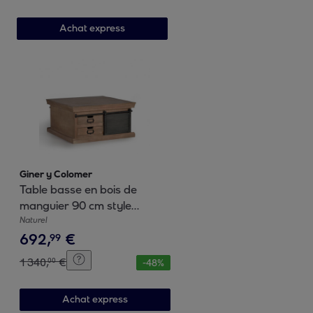
Achat express
Giner y Colomer
Table basse en bois de
manguier 90 cm style
industriel moderne
Naturel
692
,
€
99
1
340
,
€
00
-
48
%
Achat express