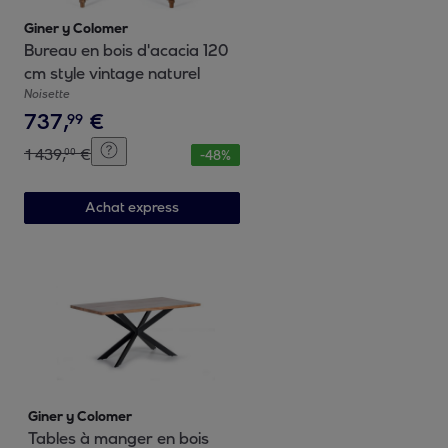
Giner y Colomer
Bureau en bois d'acacia 120
cm style vintage naturel
Noisette
737
,
€
99
1
439
,
€
00
-
48
%
Achat express
Giner y Colomer
Tables à manger en bois