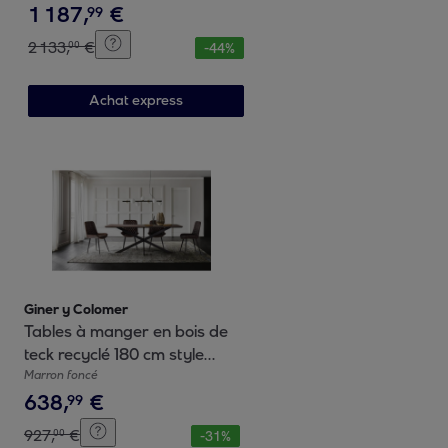
1
187
,
€
99
2
133
,
€
00
-
44
%
Achat express
Giner y Colomer
Tables à manger en bois de
teck recyclé 180 cm style
industriel contemporain
Marron foncé
638
,
€
99
927
,
€
00
-
31
%