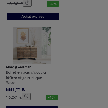
1
810
,
€
00
-
48
%
Achat express
Giner y Colomer
Buffet en bois d'acacia
140cm style rustique
moderne
Naturel
881
,
€
99
1
626
,
€
00
-
45
%