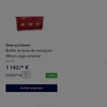
Giner y Colomer
Buffet en bois de manguier
180cm style oriental
Cerise
1
142
,
€
99
2
050
,
€
00
-
44
%
Achat express