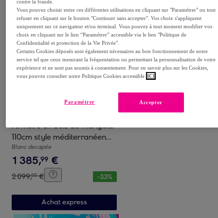
contre la fraude.
Vous pouvez choisir entre ces différentes utilisations en cliquant sur "Paramétrer" ou tout
Achat express
refuser en cliquant sur le bouton "Continuer sans accepter". Vos choix s'appliquent
uniquement sur ce navigateur et/ou terminal. Vous pouvez à tout moment modifier vos
choix en cliquant sur le lien “Paramétrer” accessible via le lien "Politique de
Confidentialité et protection de la Vie Privée".
Certains Cookies déposés sont également nécessaires au bon fonctionnement de notre
service tel que ceux mesurant la fréquentation ou permettant la personnalisation de votre
expérience et ne sont pas soumis à consentement. Pour en savoir plus sur les Cookies,
vous pouvez consulter notre Politique Cookies accessible
ICI
Paramétrer
Accepter
Giner y Colomer
Armoire en bois de manguier
110cm style méditerranéen
moderne
Blanc decapée
1
385
,
€
99
2
099
,
€
00
-
33
%
Achat express