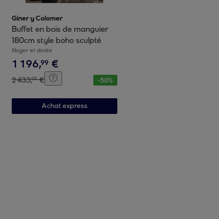
Giner y Colomer
Buffet en bois de manguier
180cm style boho sculpté
Noger et dorée
1
196
,
€
99
2
433
,
€
00
-
50
%
Achat express