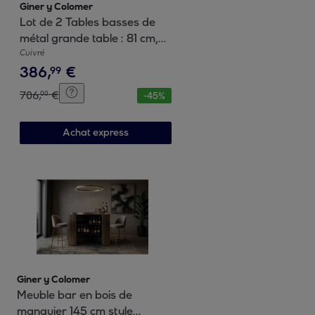
Giner y Colomer
Lot de 2 Tables basses de
métal grande table : 81 cm,
petite table : 70 cm style
Cuivré
386
,
€
moderne
99
706
,
€
00
-
45
%
Achat express
Giner y Colomer
Meuble bar en bois de
manguier 145 cm style