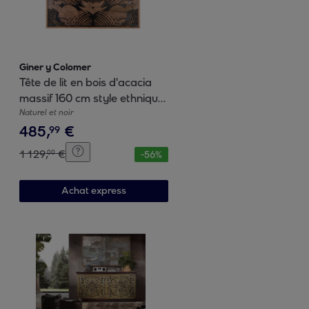
Giner y Colomer
Tête de lit en bois d'acacia
massif 160 cm style ethnique
moderne
Naturel et noir
485
,
€
99
1
129
,
€
00
-
56
%
Achat express