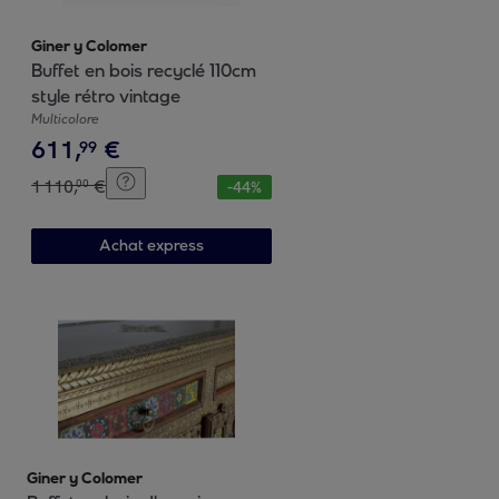
Giner y Colomer
Buffet en bois recyclé 110cm
style rétro vintage
Multicolore
611
,
€
99
1
110
,
€
00
-
44
%
Achat express
Giner y Colomer