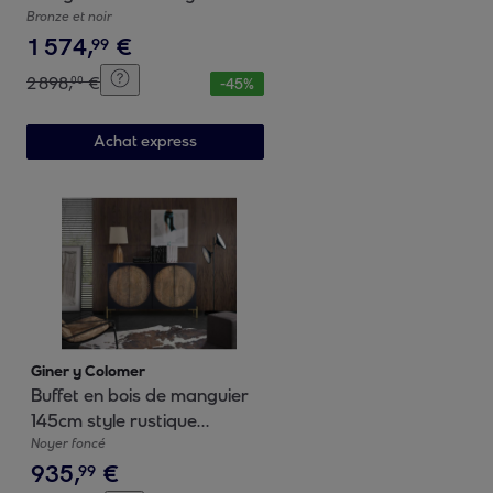
classique moderne
Bronze et noir
1
574
,
€
99
2
898
,
€
00
-
45
%
Achat express
Giner y Colomer
Buffet en bois de manguier
145cm style rustique
ethnique
Noyer foncé
935
,
€
99