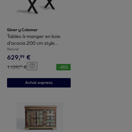
Giner y Colomer
Tables à manger en bois
d'acacia 200 cm style
rustique industriel
Naturel
629
,
€
99
1
159
,
€
00
-
45
%
Achat express