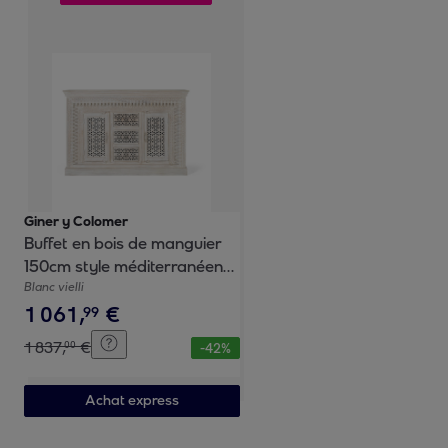
Giner y Colomer
Buffet en bois de manguier
150cm style méditerranéen
moderne
Blanc vielli
1
061
,
€
99
1
837
,
€
00
-
42
%
Achat express