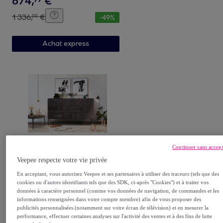
674
,
€
1
336
,
€
00
-
49
%
Achat express
Giner y Colomer
Continuer sans accep
Buffet en bois de manguier
Veepee respecte votre vie privée
150cm style ethnique
En acceptant, vous autorisez Veepee et ses partenaires à utiliser des traceurs (tels que des
Noyer foncé
cookies ou d'autres identifiants tels que des SDK, ci-après "Cookies") et à traiter vos
863
,
€
données à caractère personnel (comme vos données de navigation, de commandes et les
99
informations renseignées dans votre compte membre) afin de vous proposer des
publicités personnalisées (notamment sur votre écran de télévision) et en mesurer la
1
654
,
€
00
-
47
%
performance, effectuer certaines analyses sur l'activité des ventes et à des fins de lutte