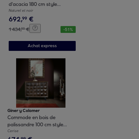
d'acacia 180 cm style
industriel
Naturel et noir
692
,
€
99
1
434
,
€
00
-
51
%
Achat express
Giner y Colomer
Commode en bois de
palissandre 100 cm style
contemporain industriel
Cerise
99