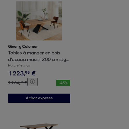
Giner y Colomer
Tables à manger en bois
d'acacia massif 200 cm style
industriel contemporain
Naturel et noir
1
223
,
€
99
2
264
,
€
00
-
45
%
Achat express