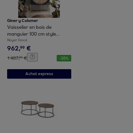
Giner y Colomer
Vaisselier en bois de
manguier 100 cm style
rustique ethnique
Noyer foncé
962
,
€
99
1
487
,
€
00
-
35
%
Achat express