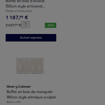
Buffet en bois d'acacia
150cm style artisanal
ethnique
Dorée et multicolore
1
187
,
€
99
2
627
,
€
00
-
54
%
Achat express
Giner y Colomer
Buffet en bois de manguier
180cm style ethnique sculpté
Blanc vielli