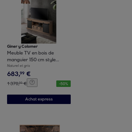
Giner y Colomer
Meuble TV en bois de
manguier 150 cm style
industriel moderne
Naturel et gris
683
,
€
99
1
370
,
€
00
-
50
%
Achat express