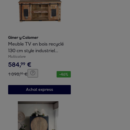
Giner y Colomer
Meuble TV en bois recyclé
130 cm style industriel
vintage
Multicolore
584
,
€
99
1
098
,
€
00
-
46
%
Achat express