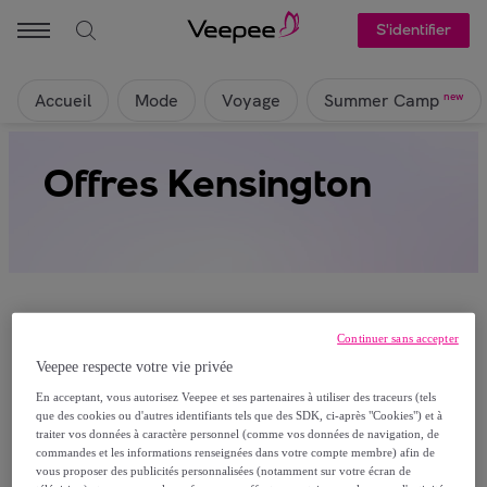
S'identifier
Accueil
Mode
Voyage
new
Summer Camp
Offres Kensington
Continuer sans accepter
Veepee respecte votre vie privée
Ça alors, aucun produit n’est actuellement
En acceptant, vous autorisez Veepee et ses partenaires à utiliser des traceurs (tels
visible sur cette page
que des cookies ou d'autres identifiants tels que des SDK, ci-après "Cookies") et à
traiter vos données à caractère personnel (comme vos données de navigation, de
Rejoignez-nous et découvrez les articles réservés à
commandes et les informations renseignées dans votre compte membre) afin de
vous proposer des publicités personnalisées (notamment sur votre écran de
nos membres.