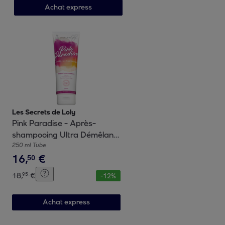
Achat express
Les Secrets de Loly
Pink Paradise - Après-
shampooing Ultra Démêlant
250ml
250 ml Tube
16
,
€
50
18
,
€
95
-
12
%
Achat express