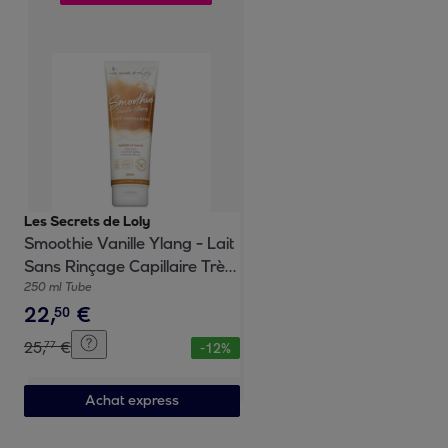
Les Secrets de Loly
Smoothie Vanille Ylang - Lait
Sans Rinçage Capillaire Très
Nourrissant 250ml
250 ml Tube
22
,
€
50
25
,
€
77
-
12
%
Achat express