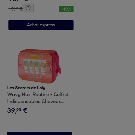
19
,
€
90
-
19
%
Achat express
Les Secrets de Loly
Wavy Hair Routine - Coffret
Indispensables Cheveux
Ondulés 4x100ml
39
,
€
90