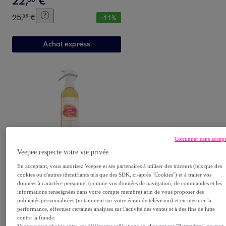
22
,
€
25
,
€
35
-
11
%
Achat express
Continuer sans accep
Les Secrets de Loly
Veepee respecte votre vie privée
Cocktail Curl Remedy -
En acceptant, vous autorisez Veepee et ses partenaires à utiliser des traceurs (tels que des
Spray Capillaire Réparateur
cookies ou d'autres identifiants tels que des SDK, ci-après "Cookies") et à traiter vos
de Fourches 310ml
310 ml Spray
données à caractère personnel (comme vos données de navigation, de commandes et les
informations renseignées dans votre compte membre) afin de vous proposer des
33
,
€
00
publicités personnalisées (notamment sur votre écran de télévision) et en mesurer la
performance, effectuer certaines analyses sur l'activité des ventes et à des fins de lutte
contre la fraude.