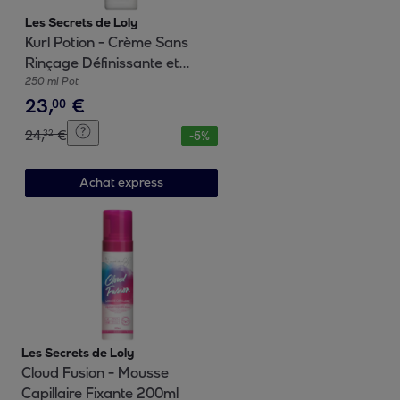
Les Secrets de Loly
Kurl Potion - Crème Sans
Rinçage Définissante et
Hydratante 250ml
250 ml Pot
23
,
€
00
24
,
€
32
-
5
%
Achat express
Les Secrets de Loly
Cloud Fusion - Mousse
Capillaire Fixante 200ml