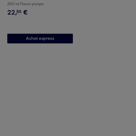
200 ml Flacon pompe
22
,
€
50
Achat express