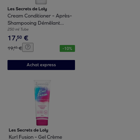
Les Secrets de Loly
Cream Conditioner - Après-
Shampooing Démêlant
250ml
250 ml Tube
17
,
€
50
19
,
€
45
-
10
%
Achat express
Les Secrets de Loly
Kurl Fusion - Gel Crème