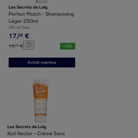
Les Secrets de Loly
Perfect Match - Shampooing
Léger 250ml
250 ml Tube
17
,
€
00
19
,
€
90
-
14
%
Achat express
Les Secrets de Loly
Kurl Nectar - Crème Sans