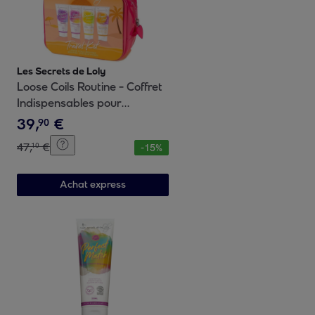
Les Secrets de Loly
Loose Coils Routine - Coffret
Indispensables pour
Cheveux Frisés 4x100ml
39
,
€
90
47
,
€
10
-
15
%
Achat express