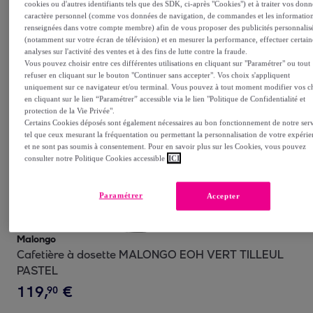
cookies ou d'autres identifiants tels que des SDK, ci-après "Cookies") et à traiter vos donn
Malongo
caractère personnel (comme vos données de navigation, de commandes et les informatio
Cafetière à dosette MALONGO EOH NOIR MAT
renseignées dans votre compte membre) afin de vous proposer des publicités personnalis
(notamment sur votre écran de télévision) et en mesurer la performance, effectuer certain
analyses sur l'activité des ventes et à des fins de lutte contre la fraude.
89
,
€
99
Vous pouvez choisir entre ces différentes utilisations en cliquant sur "Paramétrer" ou tout
refuser en cliquant sur le bouton "Continuer sans accepter". Vos choix s'appliquent
uniquement sur ce navigateur et/ou terminal. Vous pouvez à tout moment modifier vos c
en cliquant sur le lien “Paramétrer” accessible via le lien "Politique de Confidentialité et
Achat express
protection de la Vie Privée".
Certains Cookies déposés sont également nécessaires au bon fonctionnement de notre ser
tel que ceux mesurant la fréquentation ou permettant la personnalisation de votre expérie
et ne sont pas soumis à consentement. Pour en savoir plus sur les Cookies, vous pouvez
consulter notre Politique Cookies accessible
ICI
Paramétrer
Accepter
Malongo
Cafetière à dosette MALONGO EOH VERT TILLEUL
PASTEL
119
,
€
90