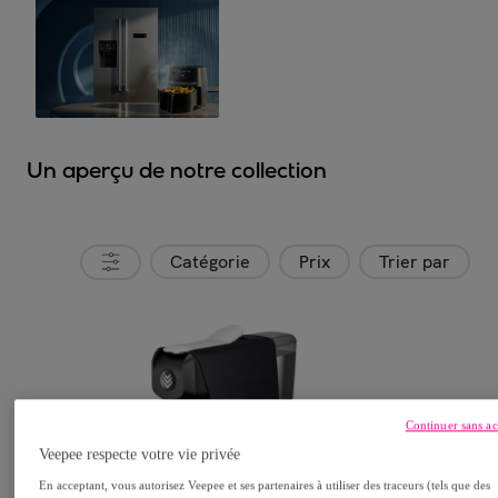
Un aperçu de notre collection
Catégorie
Prix
Trier par
Continuer sans ac
Veepee respecte votre vie privée
En acceptant, vous autorisez Veepee et ses partenaires à utiliser des traceurs (tels que des