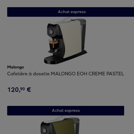
Achat express
Malongo
Cafetière à dosette MALONGO EOH CREME PASTEL
120
,
€
90
Achat express