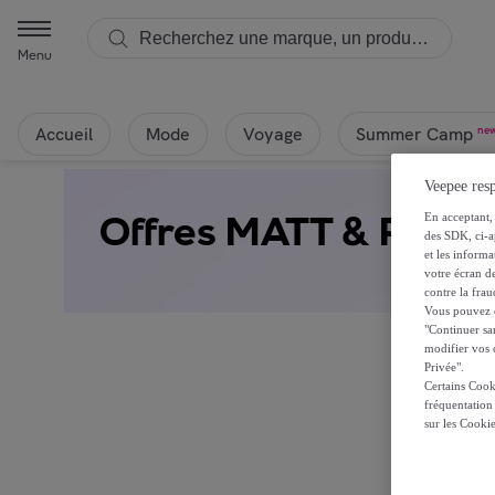
Menu
Accueil
Mode
Voyage
ne
Summer Camp
Veepee resp
Offres MATT & ROSE
En acceptant, 
des SDK, ci-a
et les inform
votre écran de
contre la frau
Vous pouvez ch
"Continuer sa
modifier vos c
Privée".
Certains Cook
fréquentation
Ça alor
sur les Cooki
Re