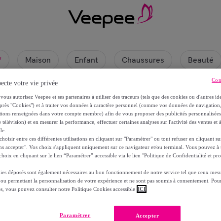
Maison
Enfant
Chaussures
Beauté
w
Con
ecte votre vie privée
vous autorisez Veepee et ses partenaires à utiliser des traceurs (tels que des cookies ou d'autres ide
près "Cookies") et à traiter vos données à caractère personnel (comme vos données de navigati
ations renseignées dans votre compte membre) afin de vous proposer des publicités personnalisé
 télévision) et en mesurer la performance, effectuer certaines analyses sur l'activité des ventes et à
de.
oisir entre ces différentes utilisations en cliquant sur "Paramétrer" ou tout refuser en cliquant s
ns accepter". Vos choix s'appliquent uniquement sur ce navigateur et/ou terminal. Vous pouvez 
hoix en cliquant sur le lien “Paramétrer” accessible via le lien "Politique de Confidentialité et pro
ies déposés sont également nécessaires au bon fonctionnement de notre service tel que ceux mesu
 ou permettant la personnalisation de votre expérience et ne sont pas soumis à consentement. Pour
s, aucun produit n’est actuellement visible sur ce
es, vous pouvez consulter notre Politique Cookies accessible
ICI
joignez-nous et découvrez les articles réservés à nos membr
Paramétrer
Accepter