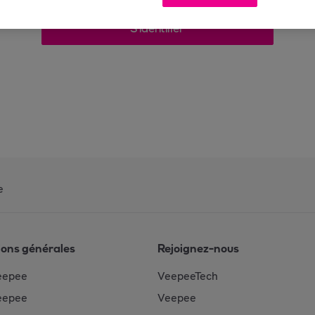
S'identifier
e
ions générales
Rejoignez-nous
eepee
VeepeeTech
eepee
Veepee