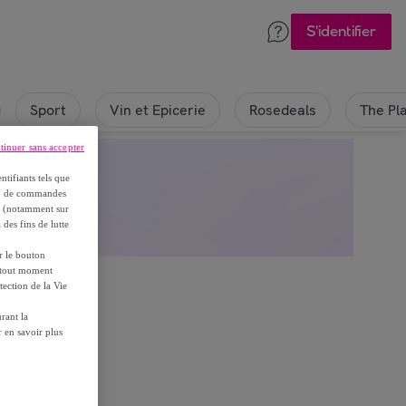
S'identifier
Sport
Vin et Epicerie
Rosedeals
The Pl
tinuer sans accepter
ntifiants tels que
on, de commandes
es (notamment sur
 des fins de lutte
ur le bouton
à tout moment
tection de la Vie
rant la
 en savoir plus
tte page
es.