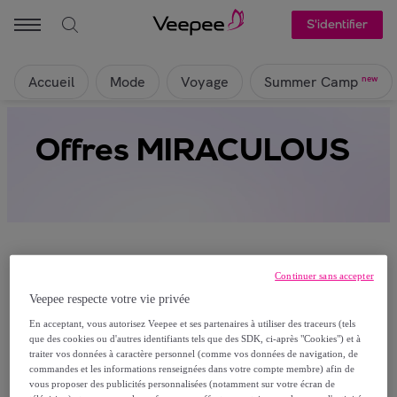
S'identifier
Accueil
Mode
Voyage
new
Summer Camp
Offres MIRACULOUS
Continuer sans accepter
Veepee respecte votre vie privée
Ça alors, aucun produit n’est actuellement
En acceptant, vous autorisez Veepee et ses partenaires à utiliser des traceurs (tels
visible sur cette page
que des cookies ou d'autres identifiants tels que des SDK, ci-après "Cookies") et à
traiter vos données à caractère personnel (comme vos données de navigation, de
Rejoignez-nous et découvrez les articles réservés à
commandes et les informations renseignées dans votre compte membre) afin de
vous proposer des publicités personnalisées (notamment sur votre écran de
nos membres.