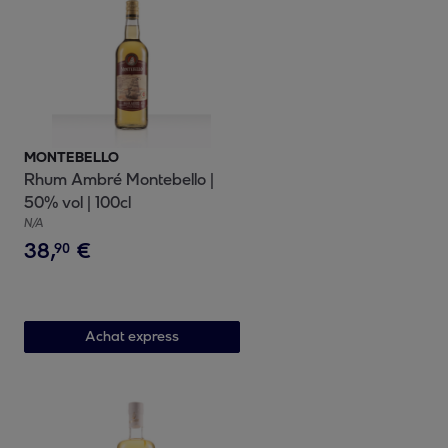
MONTEBELLO
Rhum Ambré Montebello |
50% vol | 100cl
N/A
38
,
€
90
Achat express