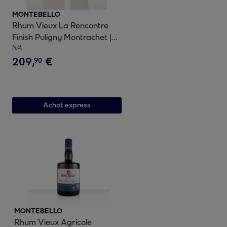
MONTEBELLO
Rhum Vieux La Rencontre
Finish Puligny Montrachet |
46.8% vol | 50cl
N/A
209
,
€
90
Achat express
MONTEBELLO
Rhum Vieux Agricole