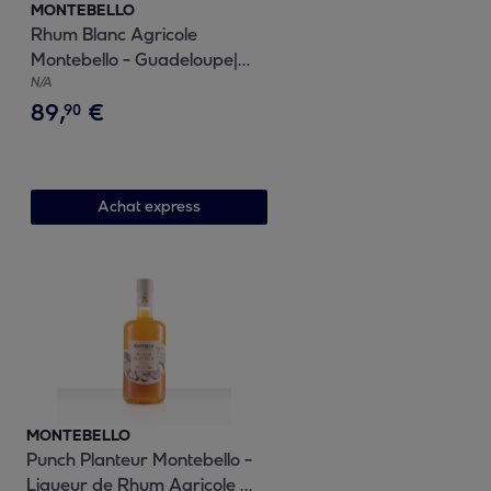
MONTEBELLO
Rhum Blanc Agricole
Montebello - Guadeloupe|
50% vol | 300cl
N/A
89
,
€
90
Achat express
MONTEBELLO
Punch Planteur Montebello -
Liqueur de Rhum Agricole de