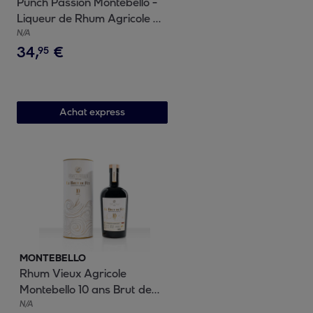
Punch Passion Montebello -
Liqueur de Rhum Agricole de
Guadeloupe | 25% vol | 70cl
N/A
34
,
€
95
Achat express
MONTEBELLO
Rhum Vieux Agricole
Montebello 10 ans Brut de
Fût BATCH 1 - Guadeloupe |
N/A