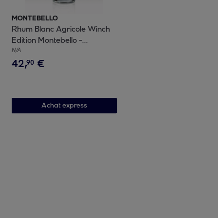
MONTEBELLO
Rhum Blanc Agricole Winch
Edition Montebello -
Guadeloupe| 50% vol | 70cl
N/A
42
,
€
90
Achat express