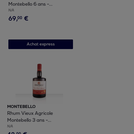
Montebello 6 ans -
Guadeloupe| 42% vol | 70cl
N/A
69
,
€
00
Achat express
MONTEBELLO
Rhum Vieux Agricole
Montebello 3 ans -
Guadeloupe| 42% vol | 70cl
N/A
00