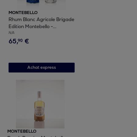
MONTEBELLO
Rhum Blanc Agricole Brigade
Edition Montebello -
Guadeloupe| 56,6% vol | 70cl
N/A
65
,
€
90
Achat express
MONTEBELLO