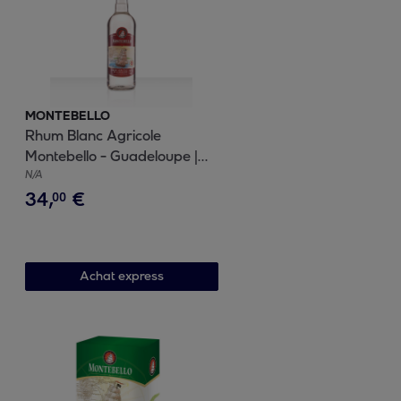
MONTEBELLO
Rhum Blanc Agricole
Montebello - Guadeloupe |
50% vol | 100cl
N/A
34
,
€
00
Achat express