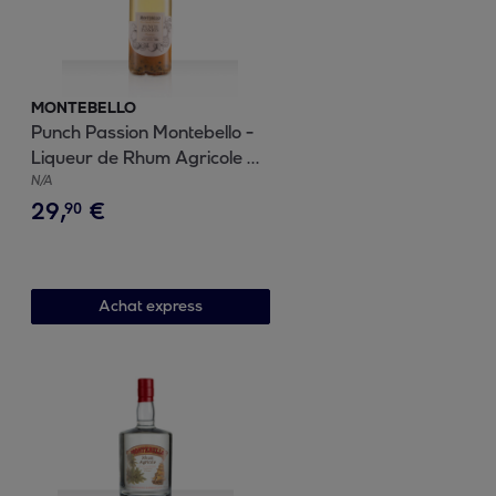
MONTEBELLO
Punch Passion Montebello -
Liqueur de Rhum Agricole de
Guadeloupe | 18% vol | 70cl
N/A
29
,
€
90
Achat express