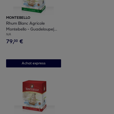
MONTEBELLO
Rhum Blanc Agricole
Montebello - Guadeloupe|
40% vol | 300cl
N/A
79
,
€
00
Achat express