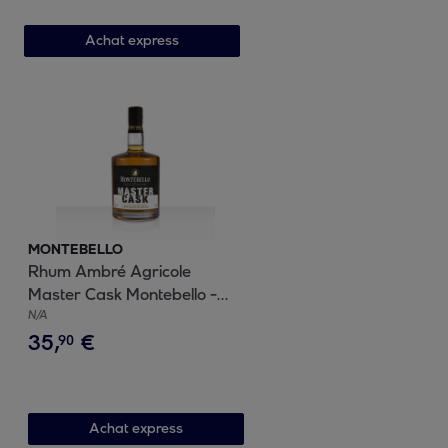
Achat express
MONTEBELLO
Rhum Ambré Agricole
Master Cask Montebello -
Guadeloupe | 40.5% vol |
N/A
35
,
€
70cl
90
Achat express