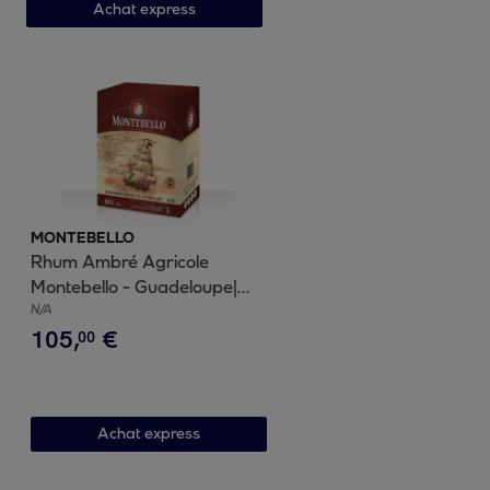
Achat express
MONTEBELLO
Rhum Ambré Agricole
Montebello - Guadeloupe|
50% vol | 300cl
N/A
105
,
€
00
Achat express