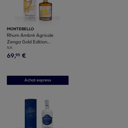
MONTEBELLO
Rhum Ambré Agricole
Zenga Gold Edition
Montebello - Guadeloupe|
N/A
69
,
€
60% vol | 70cl
90
Achat express