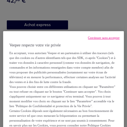
42
,
€
Achat express
Continuer sans accepter
Veepee respecte votre vie privée
En acceptant, vous autorisez Veepee et ses partenaires à utiliser des traceurs (tels
que des cookies ou d'autres identifiants tels que des SDK, ci-après "Cookies") et à
traiter vos données à caractère personnel (comme vos données de navigation, de
commandes et les informations renseignées dans votre compte membre) afin de
vous proposer des publicités personnalisées (notamment sur votre écran de
télévision) et en mesurer la performance, effectuer certaines analyses sur l'activité
des ventes et à des fins de lutte contre la fraude.
MONTEBELLO
Vous pouvez choisir entre ces différentes utilisations en cliquant sur "Paramétrer"
Rhum Vieux La Rencontre
ou tout refuser en cliquant sur le bouton "Continuer sans accepter". Vos choix
Finish Whisky Breton au Blé
s'appliquent uniquement sur ce navigateur et/ou terminal. Vous pouvez à tout
moment modifier vos choix en cliquant sur le lien “Paramétrer” accessible via le
Noir | 47,6% vol | 50cl
N/A
lien "Politique de Confidentialité et protection de la Vie Privée".
109
,
€
90
Certains Cookies déposés sont également nécessaires au bon fonctionnement de
notre service tel que ceux mesurant la fréquentation ou permettant la
personnalisation de votre expérience et ne sont pas soumis à consentement. Pour
en savoir plus sur les Cookies, vous pouvez consulter notre Politique Cookies