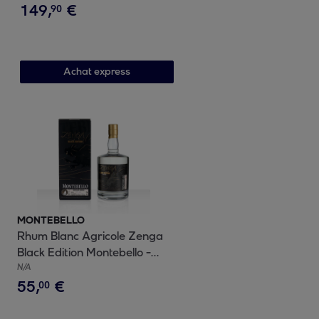
149
,
€
46.9% vol | 70cl
90
Achat express
MONTEBELLO
Rhum Blanc Agricole Zenga
Black Edition Montebello -
Guadeloupe| 60% vol | 70cl
N/A
55
,
€
00