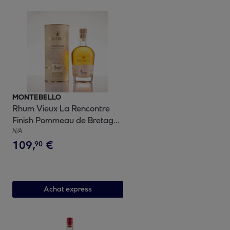
MONTEBELLO
Rhum Vieux La Rencontre
Finish Pommeau de Bretagne
AOC| 49,1% vol | 50cl
N/A
109
,
€
90
Achat express