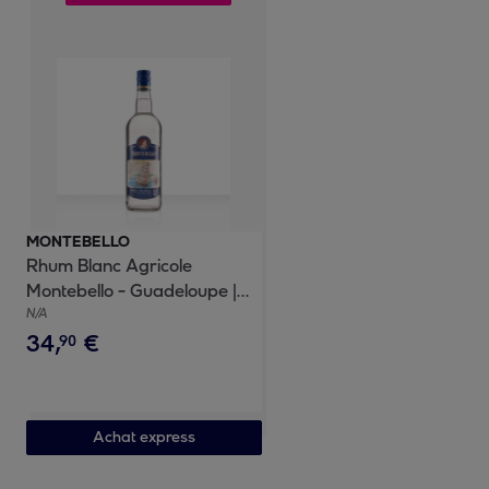
MONTEBELLO
Rhum Blanc Agricole
Montebello - Guadeloupe |
55% vol | 100cl
N/A
34
,
€
90
Achat express