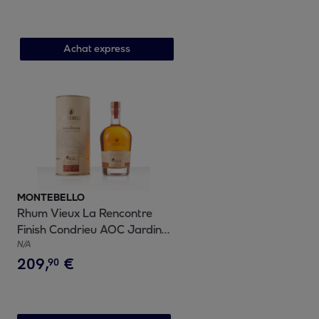
Achat express
MONTEBELLO
Rhum Vieux La Rencontre
Finish Condrieu AOC Jardin
Suspendu | 48,2% vol | 50cl
N/A
209
,
€
90