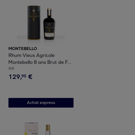
MONTEBELLO
Rhum Vieux Agricole
Montebello 8 ans Brut de Fût
BATCH 2 - Guadeloupe |
N/A
129
,
€
47.7% vol | 70cl
90
Achat express