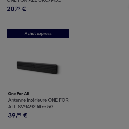
ONE FOR ALL URC7145
EVOLVE 4
20
,
€
99
Achat express
One For All
Antenne intérieure ONE FOR
ALL SV9492 filtre 5G
39
,
€
99