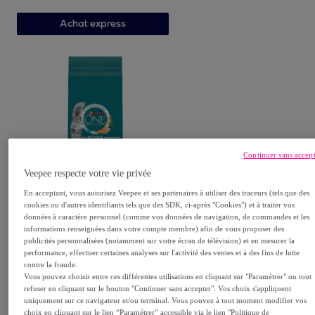
Achat express
Continuer sans accep
PURINA ONE
Veepee respecte votre vie privée
PURINA ONE Adulte Saumon
En acceptant, vous autorisez Veepee et ses partenaires à utiliser des traceurs (tels que des
9,75kg
cookies ou d'autres identifiants tels que des SDK, ci-après "Cookies") et à traiter vos
données à caractère personnel (comme vos données de navigation, de commandes et les
46
,
€
99
informations renseignées dans votre compte membre) afin de vous proposer des
publicités personnalisées (notamment sur votre écran de télévision) et en mesurer la
performance, effectuer certaines analyses sur l'activité des ventes et à des fins de lutte
contre la fraude.
Vous pouvez choisir entre ces différentes utilisations en cliquant sur "Paramétrer" ou tout
Achat express
refuser en cliquant sur le bouton "Continuer sans accepter". Vos choix s'appliquent
uniquement sur ce navigateur et/ou terminal. Vous pouvez à tout moment modifier vos
choix en cliquant sur le lien “Paramétrer” accessible via le lien "Politique de