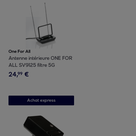
One For All
Antenne intérieure ONE FOR
ALL SV9125 filtre 5G
24
,
€
99
Achat express