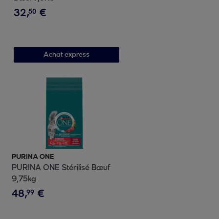
32
,
€
50
Achat express
PURINA ONE
PURINA ONE Stérilisé Bœuf
9,75kg
48
,
€
99