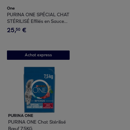
One
PURINA ONE SPÉCIAL CHAT
STÉRILISÉ Effilés en Sauce
au Saumon et aux Carottes,
25
,
€
50
à la Dinde et aux Haricots
Verts, au Bœuf et aux
Carottes, au Poulet et aux
Haricots verts 85g
Achat express
PURINA ONE
PURINA ONE Chat Stérilisé
Bœuf 7,5KG