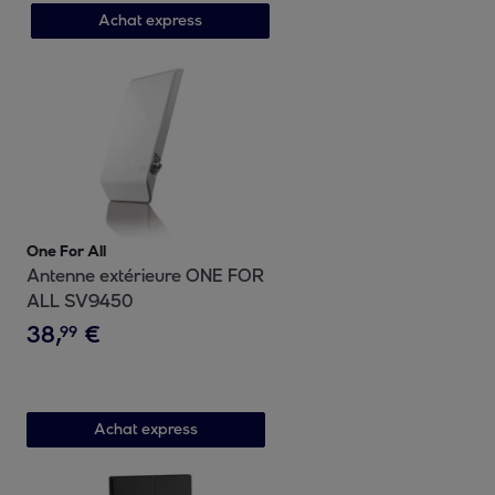
Achat express
One For All
Antenne extérieure ONE FOR
ALL SV9450
38
,
€
99
Achat express