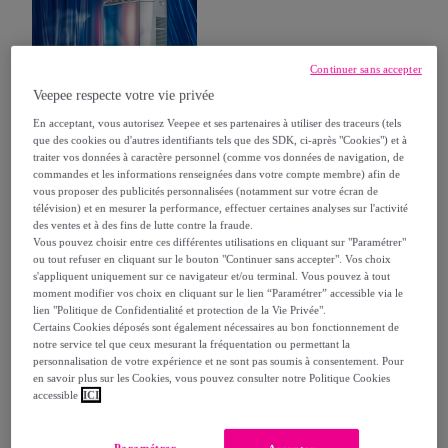
Continuer sans accepter
Veepee respecte votre vie privée
En acceptant, vous autorisez Veepee et ses partenaires à utiliser des traceurs (tels
que des cookies ou d'autres identifiants tels que des SDK, ci-après "Cookies") et à
Un aperçu de notre collection
traiter vos données à caractère personnel (comme vos données de navigation, de
commandes et les informations renseignées dans votre compte membre) afin de
vous proposer des publicités personnalisées (notamment sur votre écran de
télévision) et en mesurer la performance, effectuer certaines analyses sur l'activité
des ventes et à des fins de lutte contre la fraude.
Catégorie
Trier par
Vous pouvez choisir entre ces différentes utilisations en cliquant sur "Paramétrer"
ou tout refuser en cliquant sur le bouton "Continuer sans accepter". Vos choix
s'appliquent uniquement sur ce navigateur et/ou terminal. Vous pouvez à tout
moment modifier vos choix en cliquant sur le lien “Paramétrer” accessible via le
lien "Politique de Confidentialité et protection de la Vie Privée".
Certains Cookies déposés sont également nécessaires au bon fonctionnement de
notre service tel que ceux mesurant la fréquentation ou permettant la
personnalisation de votre expérience et ne sont pas soumis à consentement. Pour
en savoir plus sur les Cookies, vous pouvez consulter notre Politique Cookies
accessible
ICI