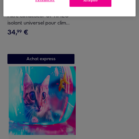
Paramétrer
Accepter
OPTIMEO
Filtre climatiseur OPTIMEO
isolant universel pour clim
MAN-ISO
34
,
€
99
Achat express