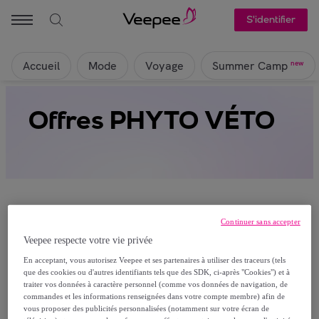
S'identifier
Accueil
Mode
Voyage
new
Summer Camp
Offres PHYTO VÉTO
Continuer sans accepter
Veepee respecte votre vie privée
Ça alors, aucun produit n’est actuellement
En acceptant, vous autorisez Veepee et ses partenaires à utiliser des traceurs (tels
visible sur cette page
que des cookies ou d'autres identifiants tels que des SDK, ci-après "Cookies") et à
traiter vos données à caractère personnel (comme vos données de navigation, de
Rejoignez-nous et découvrez les articles réservés à
commandes et les informations renseignées dans votre compte membre) afin de
vous proposer des publicités personnalisées (notamment sur votre écran de
nos membres.