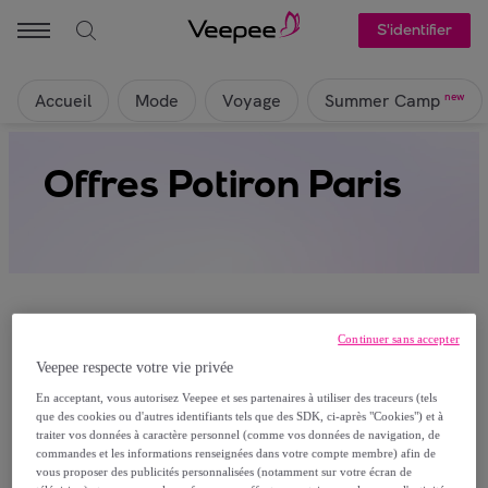
S'identifier
Accueil
Mode
Voyage
new
Summer Camp
Offres Potiron Paris
Continuer sans accepter
Veepee respecte votre vie privée
Ça alors, aucun produit n’est actuellement
En acceptant, vous autorisez Veepee et ses partenaires à utiliser des traceurs (tels
visible sur cette page
que des cookies ou d'autres identifiants tels que des SDK, ci-après "Cookies") et à
traiter vos données à caractère personnel (comme vos données de navigation, de
Rejoignez-nous et découvrez les articles réservés à
commandes et les informations renseignées dans votre compte membre) afin de
vous proposer des publicités personnalisées (notamment sur votre écran de
nos membres.