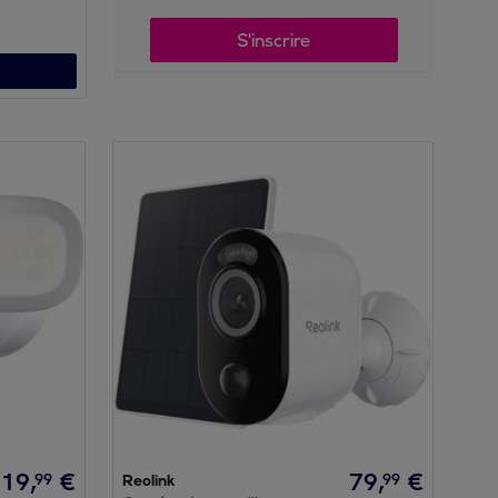
S'inscrire
219
,
€
79
,
€
99
99
Reolink