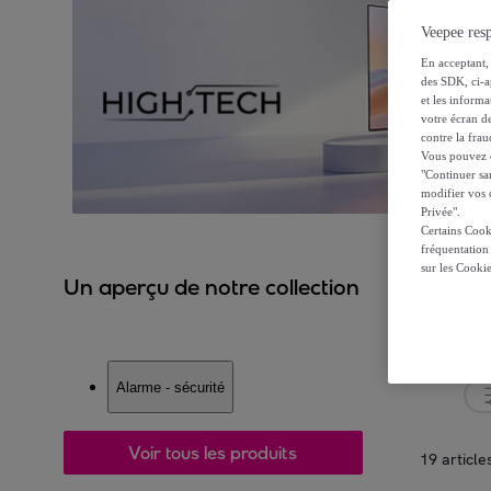
Veepee resp
En acceptant, 
des SDK, ci-a
et les inform
votre écran de
contre la frau
Vous pouvez ch
"Continuer sa
modifier vos c
Privée".
Certains Cook
fréquentation
sur les Cooki
Un aperçu de notre collection
Alarme - sécurité
Voir tous les produits
19 article