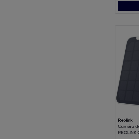
Reolink
Caméra de
REOLINK G
panneau s