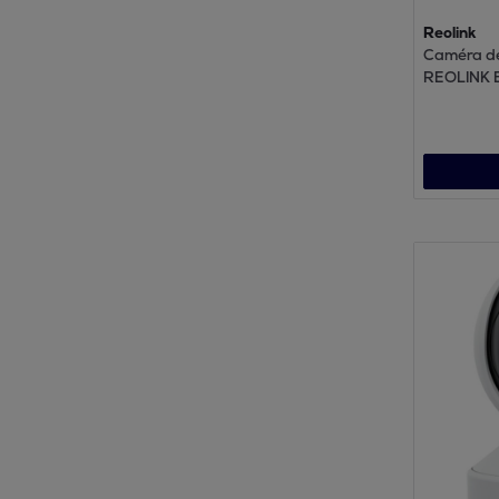
Reolink
Caméra de
REOLINK 
solaire Bl