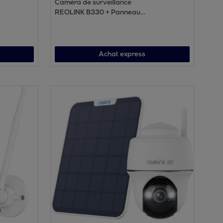
Caméra de surveillance
REOLINK B330 + Panneau
solaire lite Blanc
Achat express