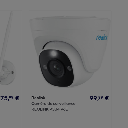
75
,
€
99
,
€
99
99
Reolink
Caméra de surveillance
REOLINK P334 PoE