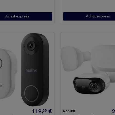
Achat express
Achat express
119
,
€
99
Reolink