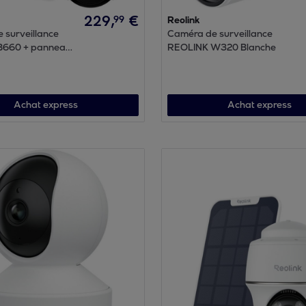
229
,
€
99
Reolink
 surveillance
Caméra de surveillance
B660 + panneau
REOLINK W320 Blanche
anc
Achat express
Achat express