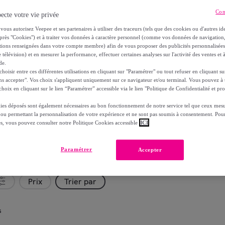
Con
ecte votre vie privée
vous autorisez Veepee et ses partenaires à utiliser des traceurs (tels que des cookies ou d'autres ide
près "Cookies") et à traiter vos données à caractère personnel (comme vos données de navigati
ations renseignées dans votre compte membre) afin de vous proposer des publicités personnalisé
 télévision) et en mesurer la performance, effectuer certaines analyses sur l'activité des ventes et à
de.
oisir entre ces différentes utilisations en cliquant sur "Paramétrer" ou tout refuser en cliquant s
ns accepter". Vos choix s'appliquent uniquement sur ce navigateur et/ou terminal. Vous pouvez 
hoix en cliquant sur le lien “Paramétrer” accessible via le lien "Politique de Confidentialité et pro
ies déposés sont également nécessaires au bon fonctionnement de notre service tel que ceux mesu
 ou permettant la personnalisation de votre expérience et ne sont pas soumis à consentement. Pour
es, vous pouvez consulter notre Politique Cookies accessible
ICI
Paramétrer
Accepter
Prix
Trier par
s