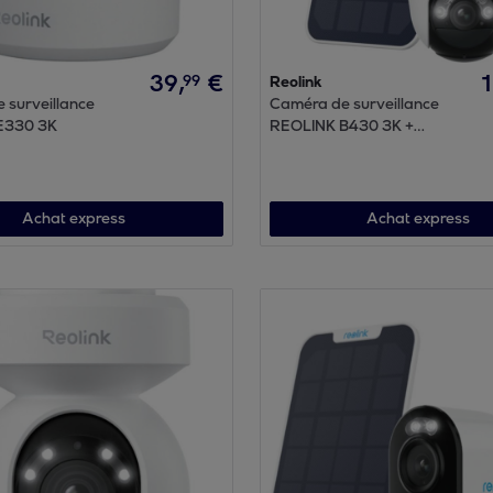
39
,
€
99
Reolink
 surveillance
Caméra de surveillance
E330 3K
REOLINK B430 3K +
panneau solaire
Achat express
Achat express