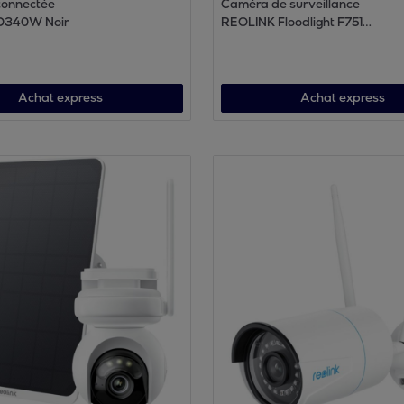
connectée
Caméra de surveillance
D340W Noir
REOLINK Floodlight F751W
Blanche
Achat express
Achat express