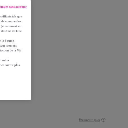
tinuer sans accepter
ntifiants tels que
on, de commandes
es (notamment sur
 des fins de lutte
ur le bouton
à tout moment
tection de la Vie
rant la
 en savoir plus
En savoir plus