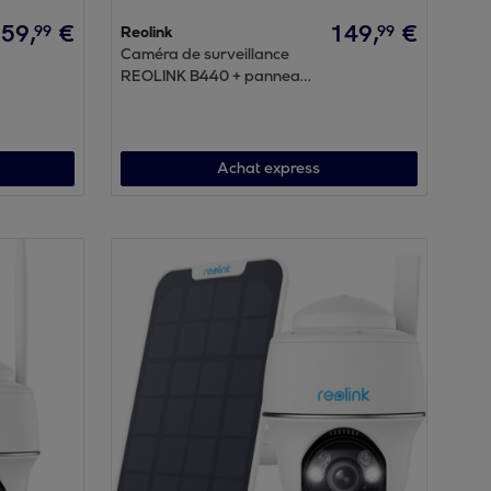
59
,
€
149
,
€
99
99
Reolink
Caméra de surveillance
REOLINK B440 + panneau
solaire
Achat express