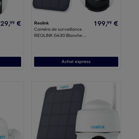
129
,
€
199
,
€
99
99
Reolink
Caméra de surveillance
REOLINK G430 Blanche +
panneau solaire
Achat express