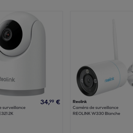
34
,
€
99
Reolink
 surveillance
Caméra de surveillance
321 2K
REOLINK W330 Blanche