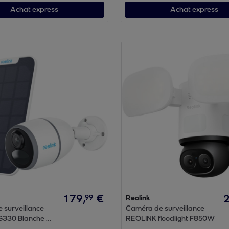
Achat express
Achat express
179
,
€
99
Reolink
 surveillance
Caméra de surveillance
330 Blanche +
REOLINK floodlight F850W
olaire