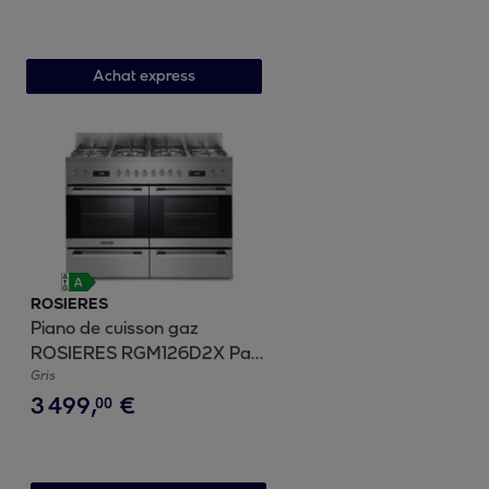
Achat express
ROSIERES
Piano de cuisson gaz
ROSIERES RGM126D2X Paul
Bocuse
Gris
3
499
,
€
00