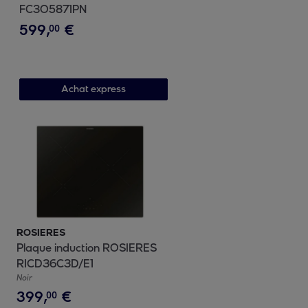
FC3O5871PN
599
,
€
00
Achat express
ROSIERES
Plaque induction ROSIERES
RICD36C3D/E1
Noir
399
,
€
00