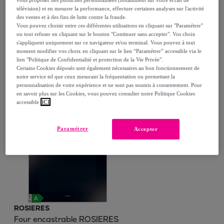
télévision) et en mesurer la performance, effectuer certaines analyses sur l'activité
ROSIERES
des ventes et à des fins de lutte contre la fraude.
Réfrigérateur combiné
Vous pouvez choisir entre ces différentes utilisations en cliquant sur "Paramétrer"
ou tout refuser en cliquant sur le bouton "Continuer sans accepter". Vos choix
encastrable ROSIERES
s'appliquent uniquement sur ce navigateur et/ou terminal. Vous pouvez à tout
RNBQT3518E
Blanc
moment modifier vos choix en cliquant sur le lien “Paramétrer” accessible via le
799
,
€
00
lien "Politique de Confidentialité et protection de la Vie Privée".
Certains Cookies déposés sont également nécessaires au bon fonctionnement de
notre service tel que ceux mesurant la fréquentation ou permettant la
personnalisation de votre expérience et ne sont pas soumis à consentement. Pour
en savoir plus sur les Cookies, vous pouvez consulter notre Politique Cookies
accessible
ICI
Achat express
Paramétrer
Accepter
ROSIERES
Four encastrable ROSIERES