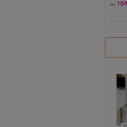
15
Dès
VO