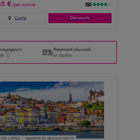
65
€
/
personne
Carte
Découvrir
e voyageurs
Paiement sécurisé
08
et facilité
VOL + HÔTEL
GARANTIE DU MEILLEUR PRIX (1)