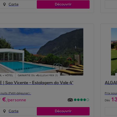
Carte
Découvrir
L + HÔTEL
GARANTIE DU MEILLEUR PRIX (1)
| Sao Vicente - Estalagem do Vale 4*
ALGARV
nuits (Petit-déjeuner) :
Prix pour
9
€
1
/
personne
Dès
Carte
Découvrir