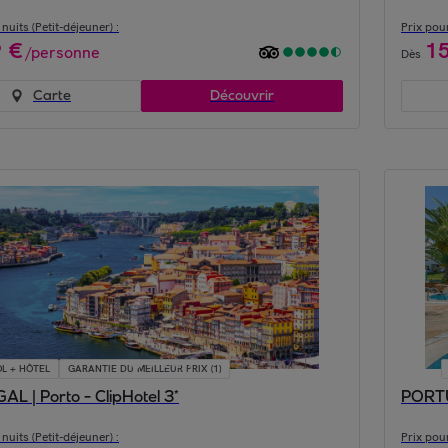
nuits (Petit-déjeuner) :
Prix pour
9
€
1
/
personne
Dès
Carte
Découvrir
L + HÔTEL
GARANTIE DU MEILLEUR PRIX (1)
L | Porto - ClipHotel 3*
PORTUG
nuits (Petit-déjeuner) :
Prix pour