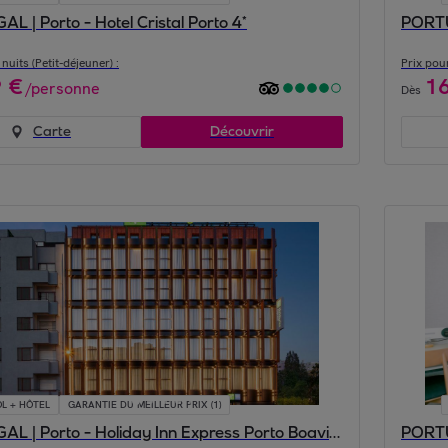
 | Porto - Hotel Cristal Porto 4*
PORTU
nuits (Petit-déjeuner) :
Prix pour
9
€
1
/
personne
Dès
Carte
Découvrir
L + HÔTEL
GARANTIE DU MEILLEUR PRIX (1)
PORTUGAL | Porto - Holiday Inn Express Porto Boavista by IHG 3*
PORTU