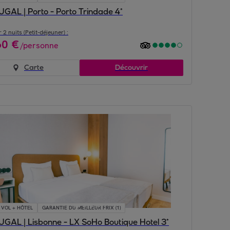
GAL | Porto - Porto Trindade 4*
 2 nuits (Petit-déjeuner) :
60
€
/
personne
Carte
Découvrir
VOL + HÔTEL
GARANTIE DU MEILLEUR PRIX (1)
GAL | Lisbonne - LX SoHo Boutique Hotel 3*