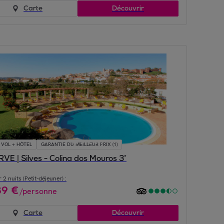
Carte
Découvrir
VOL + HÔTEL
GARANTIE DU MEILLEUR PRIX (1)
E | Silves - Colina dos Mouros 3*
 2 nuits (Petit-déjeuner) :
39
€
/
personne
Carte
Découvrir