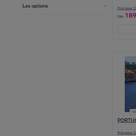
Les options
Prix pour 2 
18
Dès
1 étoile Portugal
2 étoiles Portugal
3 étoiles Portugal
4 étoiles Portugal
5 étoiles Portugal
Club Portugal
Croisière Portugal
Circuit Portugal
VO
PORTUGA
Prix pour 2 