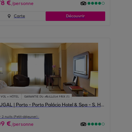
78
€
/
personne
Carte
Découvrir
VOL + HÔTEL
GARANTIE DU MEILLEUR PRIX (1)
PORTUGAL | Porto - Porto Palácio Hotel & Spa - S. Hotels Collection 5*
 2 nuits (Petit-déjeuner) :
09
€
/
personne