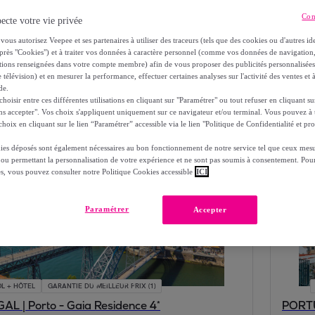
r ensoleillé entre culture et détente 
Con
ecte votre vie privée
vous autorisez Veepee et ses partenaires à utiliser des traceurs (tels que des cookies ou d'autres ide
près "Cookies") et à traiter vos données à caractère personnel (comme vos données de navigati
da-Gerês… Le Portugal est une destination idéale pour des vacan
ations renseignées dans votre compte membre) afin de vous proposer des publicités personnalisé
 télévision) et en mesurer la performance, effectuer certaines analyses sur l'activité des ventes et à
de.
oisir entre ces différentes utilisations en cliquant sur "Paramétrer" ou tout refuser en cliquant s
ns accepter". Vos choix s'appliquent uniquement sur ce navigateur et/ou terminal. Vous pouvez 
Dates
Localisation
Type de logement
Pe
hoix en cliquant sur le lien “Paramétrer” accessible via le lien "Politique de Confidentialité et pro
ies déposés sont également nécessaires au bon fonctionnement de notre service tel que ceux mesu
 ou permettant la personnalisation de votre expérience et ne sont pas soumis à consentement. Pour
es, vous pouvez consulter notre Politique Cookies accessible
ICI
Paramétrer
Accepter
L + HÔTEL
GARANTIE DU MEILLEUR PRIX (1)
L | Porto - Gaia Residence 4*