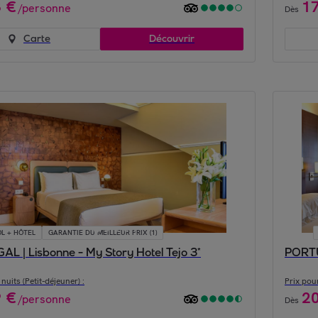
3
€
1
/
personne
Dès
Carte
Découvrir
L + HÔTEL
GARANTIE DU MEILLEUR PRIX (1)
L | Lisbonne - My Story Hotel Tejo 3*
nuits (Petit-déjeuner) :
Prix pour
9
€
2
/
personne
Dès