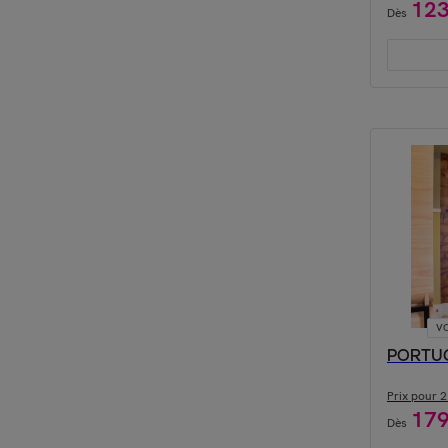
12
Dès
VO
PORTUGA
Prix pour 2 
17
Dès