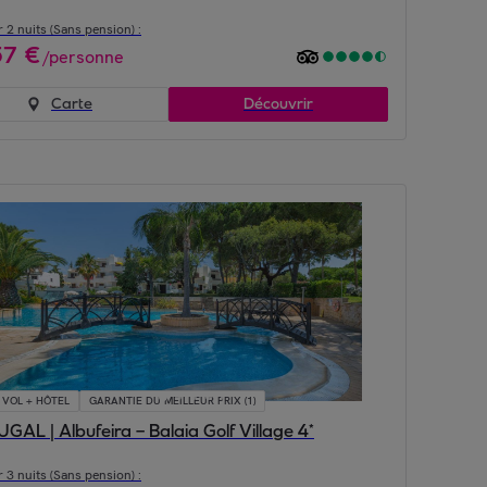
 2 nuits (Sans pension) :
57
€
/
personne
Carte
Découvrir
VOL + HÔTEL
GARANTIE DU MEILLEUR PRIX (1)
AL | Albufeira – Balaia Golf Village 4*
 3 nuits (Sans pension) :