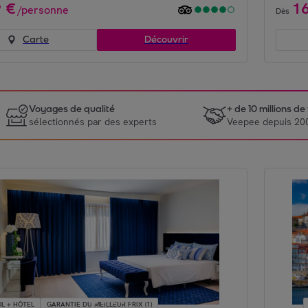
9
€
1
/
personne
Dès
Carte
Découvrir
Voyages de qualité
+ de 10 millions d
sélectionnés par des experts
Veepee depuis 20
L + HÔTEL
GARANTIE DU MEILLEUR PRIX (1)