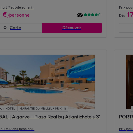
nuit (Petit-déjeuner) :
Prix pour
8
€
1
/
personne
Dès
Carte
Découvrir
L + HÔTEL
GARANTIE DU MEILLEUR PRIX (1)
L | Algarve – Plaza Real by Atlantichotels 3*
PORTU
 nuits (Sans pension) :
Prix pour