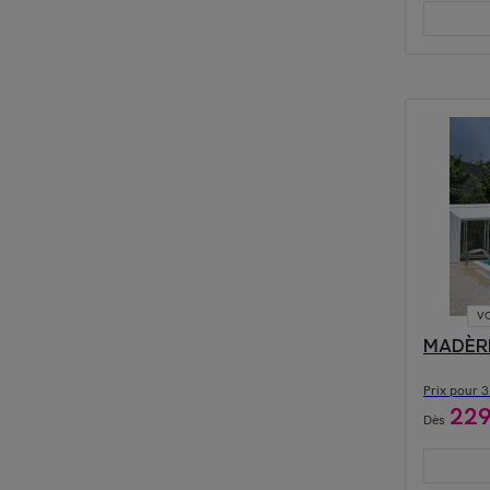
VO
MADÈRE 
Prix pour 3 
22
Dès