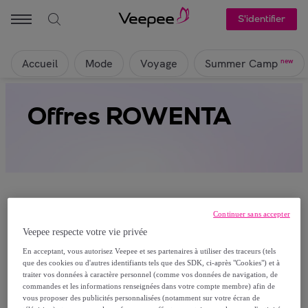
S'identifier
Accueil
Mode
Voyage
new
Summer Camp
Offres ROWENTA
Continuer sans accepter
Veepee respecte votre vie privée
Ça alors, aucun produit n’est actuellement
En acceptant, vous autorisez Veepee et ses partenaires à utiliser des traceurs (tels
visible sur cette page
que des cookies ou d'autres identifiants tels que des SDK, ci-après "Cookies") et à
traiter vos données à caractère personnel (comme vos données de navigation, de
Rejoignez-nous et découvrez les articles réservés à
commandes et les informations renseignées dans votre compte membre) afin de
vous proposer des publicités personnalisées (notamment sur votre écran de
nos membres.