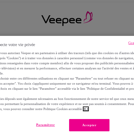
Con
ecte votre vie privée
vous autorisez Veepee et ses partenaires à utiliser des traceurs (tels que des cookies ou d'autres ide
près "Cookies") et à traiter vos données à caractère personnel (comme vos données de navigati
ations renseignées dans votre compte membre) afin de vous proposer des publicités personnalisé
 télévision) et en mesurer la performance, effectuer certaines analyses sur l'activité des ventes et à
de.
oisir entre ces différentes utilisations en cliquant sur "Paramétrer" ou tout refuser en cliquant s
ns accepter". Vos choix s'appliquent uniquement sur ce navigateur et/ou terminal. Vous pouvez 
hoix en cliquant sur le lien “Paramétrer” accessible via le lien "Politique de Confidentialité et pro
ies déposés sont également nécessaires au bon fonctionnement de notre service tel que ceux mesu
 ou permettant la personnalisation de votre expérience et ne sont pas soumis à consentement. Pour
RS
es, vous pouvez consulter notre Politique Cookies accessible
ICI
Paramétrer
Accepter