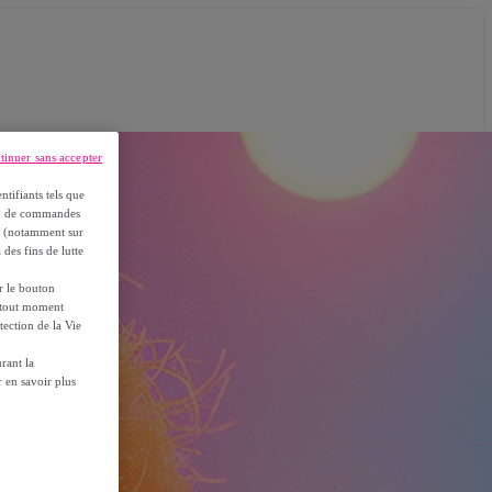
tinuer sans accepter
ntifiants tels que
on, de commandes
es (notamment sur
 des fins de lutte
ur le bouton
à tout moment
tection de la Vie
rant la
 en savoir plus