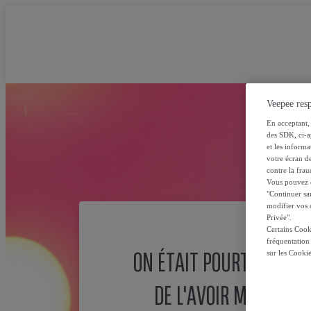
Veepee resp
En acceptant, 
des SDK, ci-a
et les inform
votre écran de
contre la frau
Vous pouvez ch
"Continuer sa
modifier vos c
Privée".
Certains Cook
fréquentation
ON ÉTAIT POURTANT SÛ
sur les Cooki
DE L'AVOIR MISE ICI !