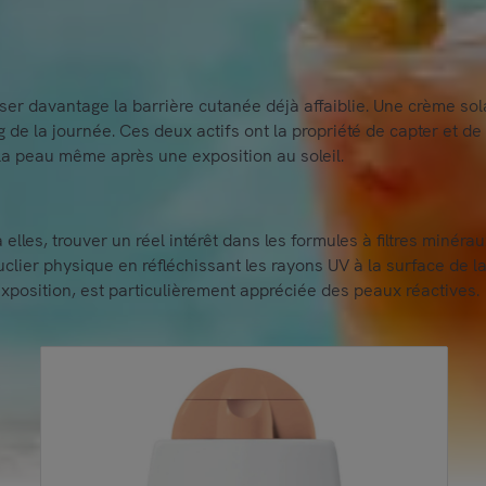
liser davantage la barrière cutanée déjà affaiblie. Une crème so
 de la journée. Ces deux actifs ont la propriété de capter et de 
 la peau même après une exposition au soleil.
elles, trouver un réel intérêt dans les formules à filtres minéraux
ier physique en réfléchissant les rayons UV à la surface de la
xposition, est particulièrement appréciée des peaux réactives.