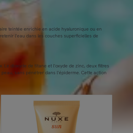
laire teintée enrichie en acide hyaluronique ou en
retenir l'eau dans les couches superficielles de
. Le dioxyde de titane et l'oxyde de zinc, deux filtres
 peau, sans pénétrer dans l'épiderme. Cette action