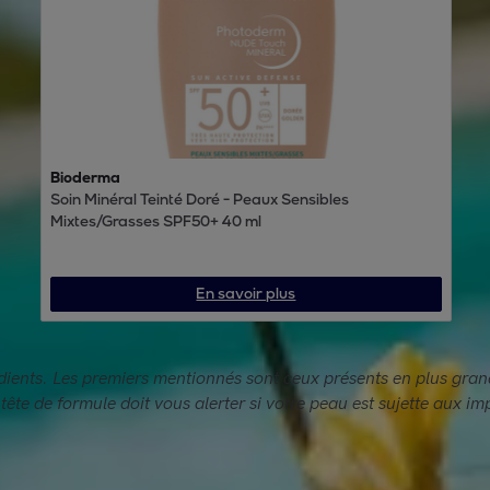
Bioderma
Soin Minéral Teinté Doré - Peaux Sensibles
Mixtes/Grasses SPF50+ 40 ml
En savoir plus
rédients. Les premiers mentionnés sont ceux présents en plus gra
 tête de formule doit vous alerter si votre peau est sujette aux im