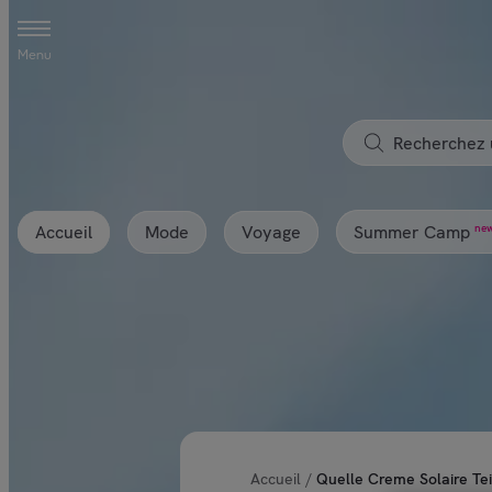
Menu
Accueil
Mode
Voyage
ne
Summer Camp
Accueil
/
Quelle Creme Solaire Tei