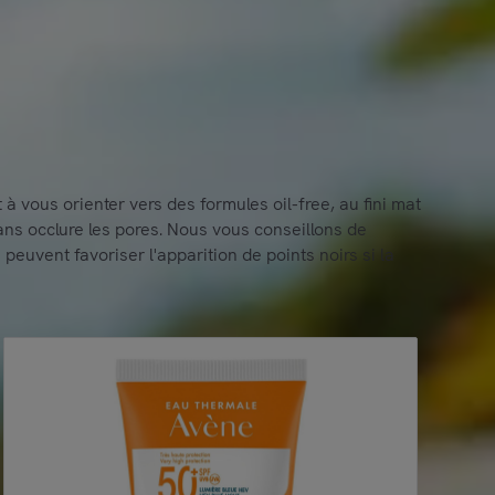
t à vous orienter vers des formules oil-free, au fini mat
sans occlure les pores. Nous vous conseillons de
peuvent favoriser l'apparition de points noirs si la