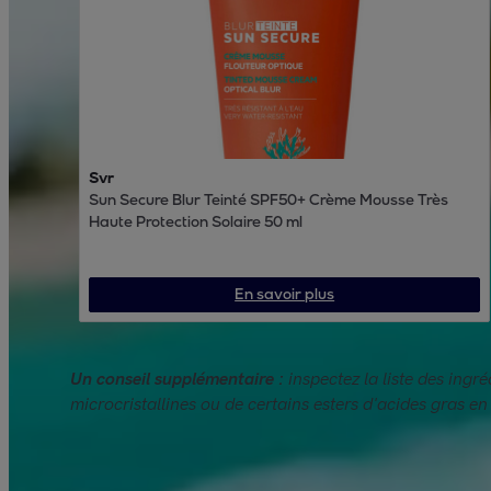
Svr
Sun Secure Blur Teinté SPF50+ Crème Mousse Très
Haute Protection Solaire 50 ml
En savoir plus
Un conseil supplémentaire :
inspectez la liste des ing
microcristallines ou de certains esters d'acides gras en