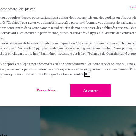
Con
ecte votre vie privée
vous autorisez Veepee et ses partenaires à utiliser des traceurs (tels que des cookies ou d'autres ide
 teint
près "Cookies") et à traiter vos données à caractère personnel (comme vos données de navigati
ations renseignées dans votre compte membre) afin de vous proposer des publicités personnalisé
 télévision) et en mesurer la performance, effectuer certaines analyses sur l'activité des ventes et à
t soin de votre visage face au soleil ? La crème solaire teintée
de.
oisir entre ces différentes utilisations en cliquant sur "Paramétrer" ou tout refuser en cliquant s
tre les rayons UV
, un
effet de teinte unificateur
et des actifs s
ns accepter". Vos choix s'appliquent uniquement sur ce navigateur et/ou terminal. Vous pouvez 
 incontournable de chaque matin, été comme hiver (car oui, même 
hoix en cliquant sur le lien “Paramétrer” accessible via le lien "Politique de Confidentialité et pro
ies déposés sont également nécessaires au bon fonctionnement de notre service tel que ceux mesu
 ou permettant la personnalisation de votre expérience et ne sont pas soumis à consentement. Pour
es, vous pouvez consulter notre Politique Cookies accessible
ICI
Paramétrer
Accepter