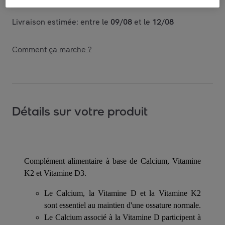
Livraison estimée: entre le
09/08
et le
12/08
Comment ça marche ?
Détails sur votre produit
Complément alimentaire à base de Calcium, Vitamine
K2 et Vitamine D3.
Le Calcium, la Vitamine D et la Vitamine K2
sont essentiel au maintien d'une ossature normale.
Le Calcium associé à la Vitamine D participent à