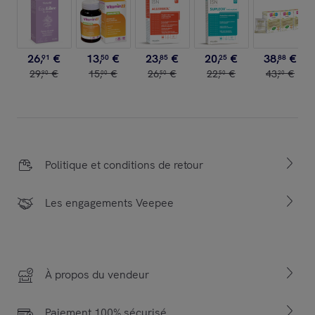
26
,
€
13
,
€
23
,
€
20
,
€
38
,
€
91
50
85
25
88
29
,
€
15
,
€
26
,
€
22
,
€
43
,
€
90
00
50
50
20
Politique et conditions de retour
Les engagements Veepee
À propos du vendeur
Paiement 100% sécurisé