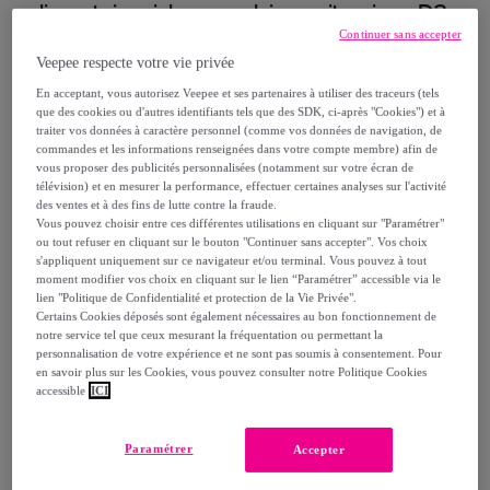
alimentaire riche en calcium, vitamines D3
Continuer sans accepter
et K2 d'origine naturelle - Maintien de la
Veepee respecte votre vie privée
densité osseuse - Sans allergène - Cure de
30 jours
En acceptant, vous autorisez Veepee et ses partenaires à utiliser des traceurs (tels
que des cookies ou d'autres identifiants tels que des SDK, ci-après "Cookies") et à
traiter vos données à caractère personnel (comme vos données de navigation, de
16
,
€
commandes et les informations renseignées dans votre compte membre) afin de
20
vous proposer des publicités personnalisées (notamment sur votre écran de
télévision) et en mesurer la performance, effectuer certaines analyses sur l'activité
18
,
€
des ventes et à des fins de lutte contre la fraude.
00
Vous pouvez choisir entre ces différentes utilisations en cliquant sur "Paramétrer"
-
10
%
ou tout refuser en cliquant sur le bouton "Continuer sans accepter". Vos choix
s'appliquent uniquement sur ce navigateur et/ou terminal. Vous pouvez à tout
Vendu par
Parabio Santé
moment modifier vos choix en cliquant sur le lien “Paramétrer” accessible via le
lien "Politique de Confidentialité et protection de la Vie Privée".
Certains Cookies déposés sont également nécessaires au bon fonctionnement de
notre service tel que ceux mesurant la fréquentation ou permettant la
personnalisation de votre expérience et ne sont pas soumis à consentement. Pour
en savoir plus sur les Cookies, vous pouvez consulter notre Politique Cookies
Livraison
accessible
ICI
Livraison à partir de
4,90 €
Paramétrer
Accepter
Offerte par la marque dès 58,99 € d'achat