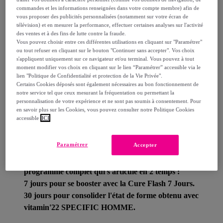
commandes et les informations renseignées dans votre compte membre) afin de
vous proposer des publicités personnalisées (notamment sur votre écran de
Livraison estimée: entre le
11/08
et le
14/08
télévision) et en mesurer la performance, effectuer certaines analyses sur l'activité
des ventes et à des fins de lutte contre la fraude.
Vous pouvez choisir entre ces différentes utilisations en cliquant sur "Paramétrer"
Comment ça marche ?
ou tout refuser en cliquant sur le bouton "Continuer sans accepter". Vos choix
s'appliquent uniquement sur ce navigateur et/ou terminal. Vous pouvez à tout
moment modifier vos choix en cliquant sur le lien “Paramétrer” accessible via le
lien "Politique de Confidentialité et protection de la Vie Privée".
Certains Cookies déposés sont également nécessaires au bon fonctionnement de
notre service tel que ceux mesurant la fréquentation ou permettant la
personnalisation de votre expérience et ne sont pas soumis à consentement. Pour
Détails sur votre produit
en savoir plus sur les Cookies, vous pouvez consulter notre Politique Cookies
accessible
ICI
Paramétrer
Accepter
Le pack VITAMIN'22 Spécifique HOMME est un
programme complet qui s'articule en 2 temps :
7 jours pour se booster avec la Cure Flash 7 Jours.
30 jours pour consolider l'état de forme obtenu avec
vitamin'22 SPECIFIC HOMME.