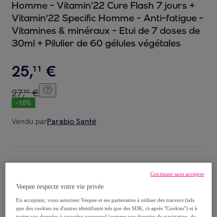
Homme - Vitamin'22 Cure Flash 7 jours +
Vitamin'22 Specific Homme - Anti-fatigue -
Vitamines & minéraux - Etui de 7 doses de
30ml + Pilulier de 60 gélules végétales
25
,
€
11
27
,
€
90
-
10
%
Vendu par
Parabio Santé
Livraison
Continuer sans accepter
Veepee respecte votre vie privée
Livraison à partir de
4,90 €
En acceptant, vous autorisez Veepee et ses partenaires à utiliser des traceurs (tels
que des cookies ou d'autres identifiants tels que des SDK, ci-après "Cookies") et à
Offerte par la marque dès 58,99 € d'achat
traiter vos données à caractère personnel (comme vos données de navigation, de