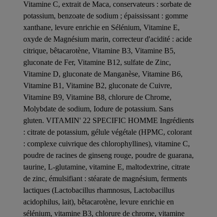
Vitamine C, extrait de Maca, conservateurs : sorbate de
potassium, benzoate de sodium ; épaississant : gomme
xanthane, levure enrichie en Sélénium, Vitamine E,
oxyde de Magnésium marin, correcteur d'acidité : acide
citrique, bêtacarotène, Vitamine B3, Vitamine B5,
gluconate de Fer, Vitamine B12, sulfate de Zinc,
Vitamine D, gluconate de Manganèse, Vitamine B6,
Vitamine B1, Vitamine B2, gluconate de Cuivre,
Vitamine B9, Vitamine B8, chlorure de Chrome,
Molybdate de sodium, Iodure de potassium. Sans
gluten. VITAMIN' 22 SPECIFIC HOMME Ingrédients
: citrate de potassium, gélule végétale (HPMC, colorant
: complexe cuivrique des chlorophyllines), vitamine C,
poudre de racines de ginseng rouge, poudre de guarana,
taurine, L-glutamine, vitamine E, maltodextrine, citrate
de zinc, émulsifiant : stéarate de magnésium, ferments
lactiques (Lactobacillus rhamnosus, Lactobacillus
acidophilus, lait), bêtacarotène, levure enrichie en
sélénium, vitamine B3, chlorure de chrome, vitamine