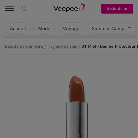
Elizabeth Arden - 01 Miel - Baume Protecteur Lèvres SPF15 | Veepee
S'identifier
Accueil
Mode
Voyage
new
Summer Camp
Beauté et bien-être
/
Hygiène et soin
/
01 Miel - Baume Protecteur