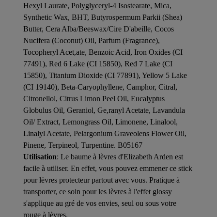
Hexyl Laurate, Polyglyceryl-4 Isostearate, Mica,
Synthetic Wax, BHT, Butyrospermum Parkii (Shea)
Butter, Cera Alba/Beeswax/Cire D'abeille, Cocos
Nucifera (Coconut) Oil, Parfum (Fragrance),
Tocopheryl Acet,ate, Benzoic Acid, Iron Oxides (CI
77491), Red 6 Lake (CI 15850), Red 7 Lake (CI
15850), Titanium Dioxide (CI 77891), Yellow 5 Lake
(CI 19140), Beta-Caryophyllene, Camphor, Citral,
Citronellol, Citrus Limon Peel Oil, Eucalyptus
Globulus Oil, Geraniol, Ge,ranyl Acetate, Lavandula
Oil/ Extract, Lemongrass Oil, Limonene, Linalool,
Linalyl Acetate, Pelargonium Graveolens Flower Oil,
Pinene, Terpineol, Turpentine. B05167
Utilisation
: Le baume à lèvres d'Elizabeth Arden est
facile à utiliser. En effet, vous pouvez emmener ce stick
pour lèvres protecteur partout avec vous. Pratique à
transporter, ce soin pour les lèvres à l'effet glossy
s'applique au gré de vos envies, seul ou sous votre
rouge à lèvres.