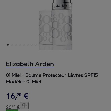
Elizabeth Arden
01 Miel - Baume Protecteur Lèvres SPF15
Modèle :
01 Miel
16
,
€
95
26
,
€
93