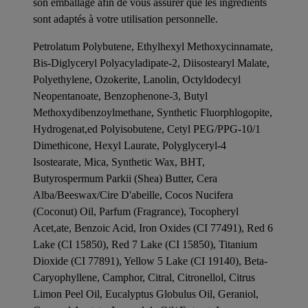
son emballage afin de vous assurer que les ingrédients
sont adaptés à votre utilisation personnelle.
Petrolatum Polybutene, Ethylhexyl Methoxycinnamate,
Bis-Diglyceryl Polyacyladipate-2, Diisostearyl Malate,
Polyethylene, Ozokerite, Lanolin, Octyldodecyl
Neopentanoate, Benzophenone-3, Butyl
Methoxydibenzoylmethane, Synthetic Fluorphlogopite,
Hydrogenat,ed Polyisobutene, Cetyl PEG/PPG-10/1
Dimethicone, Hexyl Laurate, Polyglyceryl-4
Isostearate, Mica, Synthetic Wax, BHT,
Butyrospermum Parkii (Shea) Butter, Cera
Alba/Beeswax/Cire D'abeille, Cocos Nucifera
(Coconut) Oil, Parfum (Fragrance), Tocopheryl
Acet,ate, Benzoic Acid, Iron Oxides (CI 77491), Red 6
Lake (CI 15850), Red 7 Lake (CI 15850), Titanium
Dioxide (CI 77891), Yellow 5 Lake (CI 19140), Beta-
Caryophyllene, Camphor, Citral, Citronellol, Citrus
Limon Peel Oil, Eucalyptus Globulus Oil, Geraniol,