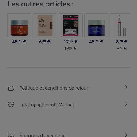
Les autres articles :
48
,
€
6
,
€
17
,
€
45
,
€
8
,
€
70
00
75
75
70
19
,
€
9
,
€
50
99
Politique et conditions de retour
Les engagements Veepee
À propos du vendeur