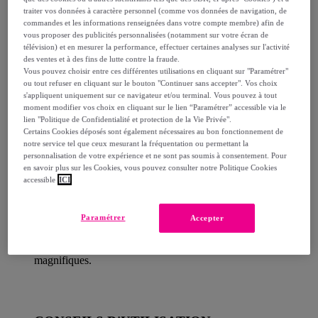
Détails sur votre produit
traiter vos données à caractère personnel (comme vos données de navigation, de
commandes et les informations renseignées dans votre compte membre) afin de
vous proposer des publicités personnalisées (notamment sur votre écran de
Description
télévision) et en mesurer la performance, effectuer certaines analyses sur l'activité
des ventes et à des fins de lutte contre la fraude.
Vous pouvez choisir entre ces différentes utilisations en cliquant sur "Paramétrer"
ou tout refuser en cliquant sur le bouton "Continuer sans accepter". Vos choix
s'appliquent uniquement sur ce navigateur et/ou terminal. Vous pouvez à tout
Ce soin hydratant apaise, répare et protège les lèvres.
moment modifier vos choix en cliquant sur le lien “Paramétrer” accessible via le
lien "Politique de Confidentialité et protection de la Vie Privée".
Certains Cookies déposés sont également nécessaires au bon fonctionnement de
Pratique et facile, ce soin hydrate, assouplit et adoucit
notre service tel que ceux mesurant la fréquentation ou permettant la
personnalisation de votre expérience et ne sont pas soumis à consentement. Pour
les lèvres. Il contient de la vitamine E et protège de
en savoir plus sur les Cookies, vous pouvez consulter notre Politique Cookies
l'exposition aux rayons UV grâce à un IPS 15.
accessible
ICI
Le petrolatum procure l'hydratation nécessaire et
Paramétrer
Accepter
combat les lèvres sèches et gercées. Une brillance
parfaite tout en protégeant et soignant pour des lèvres
magnifiques.