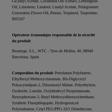
Ge,ranyl Acetate, Lavandula Oil/ Extract, Lemongrass
Oil, Limonene, Linalool, Linalyl Acetate, Pelargonium
Graveolens Flower Oil, Pinene, Terpineol, Turpentine.
B05167
Opérateur économique responsable de la sécurité
du produit
:
Beautyge, S.L., WTC - Tirso de Molina, 40, 08940
Barcelona, Spain
Composition du produit
: Petrolatum Polybutene,
Ethylhexyl Methoxycinnamate, Bis-Diglyceryl
Polyacyladipate-2, Diisostearyl Malate, Polyethylene,
Ozokerite, Lanolin, Octyldodecyl Neopentanoate,
Benzophenone-3, Butyl Methoxydibenzoylmethane,
Synthetic Fluorphlogopite, Hydrogenat,ed
Polyisobutene, Cetyl PEG/PPG-10/1 Dimethicone,