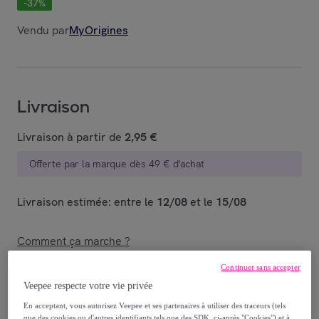
-
37
%
Vendu par
MyOrigines
Livraison
Livraison à partir de
2,95 €
Offerte par la marque dès 49 € d'achat
Livraison estimée: entre le
12/08
et le
15/08
Comment ça marche ?
Continuer sans accepter
Veepee respecte votre vie privée
En acceptant, vous autorisez Veepee et ses partenaires à utiliser des traceurs (tels
que des cookies ou d'autres identifiants tels que des SDK, ci-après "Cookies") et à