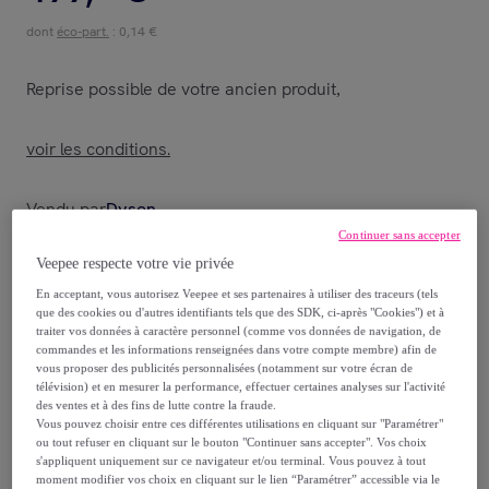
dont
éco-part.
: 0,14 €
Reprise possible de votre ancien produit
,
voir les conditions.
Vendu par
Dyson
Continuer sans accepter
Veepee respecte votre vie privée
En acceptant, vous autorisez Veepee et ses partenaires à utiliser des traceurs (tels
que des cookies ou d'autres identifiants tels que des SDK, ci-après "Cookies") et à
Livraison
traiter vos données à caractère personnel (comme vos données de navigation, de
commandes et les informations renseignées dans votre compte membre) afin de
vous proposer des publicités personnalisées (notamment sur votre écran de
Livraison offerte par la marque
télévision) et en mesurer la performance, effectuer certaines analyses sur l'activité
des ventes et à des fins de lutte contre la fraude.
Vous pouvez choisir entre ces différentes utilisations en cliquant sur "Paramétrer"
Livraison estimée: entre le
10/08
et le
13/08
ou tout refuser en cliquant sur le bouton "Continuer sans accepter". Vos choix
s'appliquent uniquement sur ce navigateur et/ou terminal. Vous pouvez à tout
moment modifier vos choix en cliquant sur le lien “Paramétrer” accessible via le