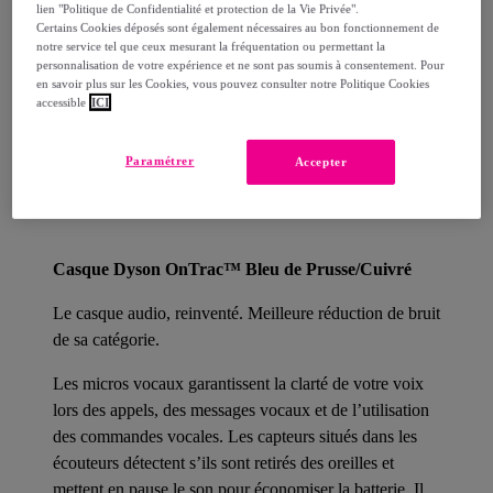
Comment ça marche ?
lien "Politique de Confidentialité et protection de la Vie Privée".
Certains Cookies déposés sont également nécessaires au bon fonctionnement de
notre service tel que ceux mesurant la fréquentation ou permettant la
personnalisation de votre expérience et ne sont pas soumis à consentement. Pour
en savoir plus sur les Cookies, vous pouvez consulter notre Politique Cookies
accessible
ICI
Détails sur votre produit
Paramétrer
Accepter
Description
Casque Dyson OnTrac™ Bleu de Prusse/Cuivré
Le casque audio, reinventé. Meilleure réduction de bruit
de sa catégorie.
Les micros vocaux garantissent la clarté de votre voix
lors des appels, des messages vocaux et de l’utilisation
des commandes vocales. Les capteurs situés dans les
écouteurs détectent s’ils sont retirés des oreilles et
mettent en pause le son pour économiser la batterie. Il