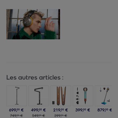
Les autres articles :
699
,
€
499
,
€
219
,
€
399
,
€
879
,
€
00
00
00
00
00
749
,
€
549
,
€
399
,
€
00
00
00