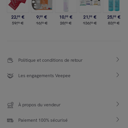
22
,
€
9
,
€
10
,
€
21
,
€
25
,
€
99
99
99
99
99
59
,
€
16
,
€
28
,
€
136
,
€
83
,
€
99
50
90
50
99
Politique et conditions de retour
Les engagements Veepee
À propos du vendeur
Paiement 100% sécurisé