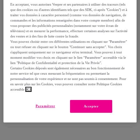
-
33
%
En acceptant, vous autorisez Veepee et ses partenaires à utiliser des traceurs (tels
que des cookies ou d'autres identifiants tels que des SDK, ci-après "Cookies") et à
Vendu par
Postquam Cosmetic
traiter vos données à caractère personnel (comme vos données de navigation, de
commandes et les informations renseignées dans votre compte membre) afin de
vous proposer des publicités personnalisées (notamment sur votre écran de
télévision) et en mesurer la performance, effectuer certaines analyses sur l'activité
des ventes et à des fins de lutte contre la fraude.
Vous pouvez choisir entre ces différentes utilisations en cliquant sur "Paramétrer"
Livraison
ou tout refuser en cliquant sur le bouton "Continuer sans accepter". Vos choix
s'appliquent uniquement sur ce navigateur et/ou terminal. Vous pouvez à tout
moment modifier vos choix en cliquant sur le lien “Paramétrer” accessible via le
Livraison à partir de
5,99 €
lien "Politique de Confidentialité et protection de la Vie Privée".
Certains Cookies déposés sont également nécessaires au bon fonctionnement de
Offerte par la marque dès 50 € d'achat
notre service tel que ceux mesurant la fréquentation ou permettant la
personnalisation de votre expérience et ne sont pas soumis à consentement. Pour
en savoir plus sur les Cookies, vous pouvez consulter notre Politique Cookies
Livraison estimée: entre le
15/08
et le
18/08
accessible
ICI
Comment ça marche ?
Paramétrer
Accepter