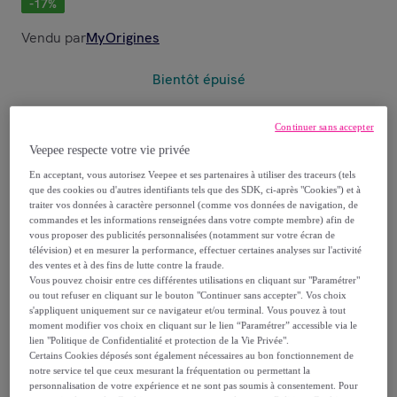
-
17
%
Vendu par
MyOrigines
Bientôt épuisé
Continuer sans accepter
Veepee respecte votre vie privée
Livraison
En acceptant, vous autorisez Veepee et ses partenaires à utiliser des traceurs (tels
que des cookies ou d'autres identifiants tels que des SDK, ci-après "Cookies") et à
traiter vos données à caractère personnel (comme vos données de navigation, de
Livraison à partir de
2,95 €
commandes et les informations renseignées dans votre compte membre) afin de
vous proposer des publicités personnalisées (notamment sur votre écran de
Offerte par la marque dès 49 € d'achat
télévision) et en mesurer la performance, effectuer certaines analyses sur l'activité
des ventes et à des fins de lutte contre la fraude.
Vous pouvez choisir entre ces différentes utilisations en cliquant sur "Paramétrer"
Livraison estimée: entre le
11/08
et le
14/08
ou tout refuser en cliquant sur le bouton "Continuer sans accepter". Vos choix
s'appliquent uniquement sur ce navigateur et/ou terminal. Vous pouvez à tout
moment modifier vos choix en cliquant sur le lien “Paramétrer” accessible via le
Comment ça marche ?
lien "Politique de Confidentialité et protection de la Vie Privée".
Certains Cookies déposés sont également nécessaires au bon fonctionnement de
notre service tel que ceux mesurant la fréquentation ou permettant la
personnalisation de votre expérience et ne sont pas soumis à consentement. Pour