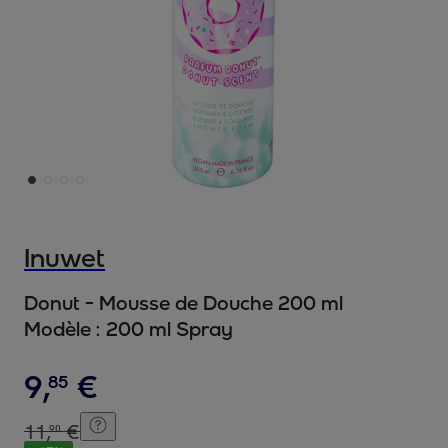
Inuwet
Donut - Mousse de Douche 200 ml
Modèle :
200 ml Spray
9
,
€
85
11
,
€
90