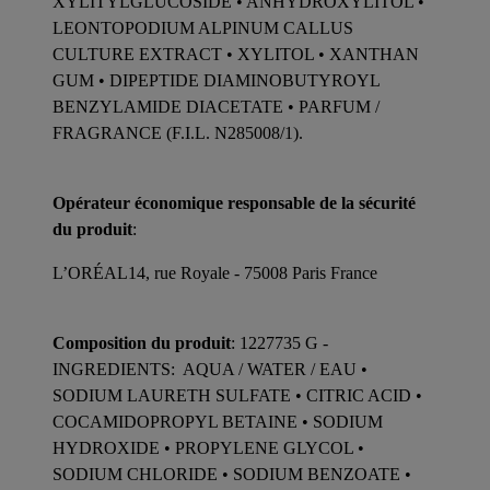
XYLITYLGLUCOSIDE • ANHYDROXYLITOL •
LEONTOPODIUM ALPINUM CALLUS
CULTURE EXTRACT • XYLITOL • XANTHAN
GUM • DIPEPTIDE DIAMINOBUTYROYL
BENZYLAMIDE DIACETATE • PARFUM /
FRAGRANCE (F.I.L. N285008/1).
Opérateur économique responsable de la sécurité
du produit
:
L’ORÉAL14, rue Royale - 75008 Paris France
Composition du produit
: 1227735 G -
INGREDIENTS: AQUA / WATER / EAU •
SODIUM LAURETH SULFATE • CITRIC ACID •
COCAMIDOPROPYL BETAINE • SODIUM
HYDROXIDE • PROPYLENE GLYCOL •
SODIUM CHLORIDE • SODIUM BENZOATE •