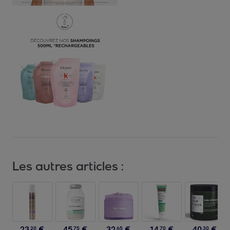
Les autres articles :
23
,
€
45
,
€
32
,
€
14
,
€
40
,
€
20
75
65
70
30