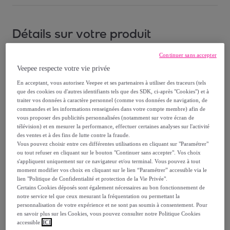
Détails sur votre produit
Description
Continuer sans accepter
Veepee respecte votre vie privée
En acceptant, vous autorisez Veepee et ses partenaires à utiliser des traceurs (tels
que des cookies ou d'autres identifiants tels que des SDK, ci-après "Cookies") et à
traiter vos données à caractère personnel (comme vos données de navigation, de
Le Bain Hydra-Fortifiant de la gamme Genesis de
commandes et les informations renseignées dans votre compte membre) afin de
Kérastase est conçu pour les cheveux fins ou normaux
vous proposer des publicités personnalisées (notamment sur votre écran de
télévision) et en mesurer la performance, effectuer certaines analyses sur l'activité
à mixtes qui sont fragilisés et ont tendance à tomber. Ce
des ventes et à des fins de lutte contre la fraude.
shampoing anti-chute de cheveux lave en douceur le
Vous pouvez choisir entre ces différentes utilisations en cliquant sur "Paramétrer"
cuir chevelu, afin d’éliminer l’excès de sébum et les
ou tout refuser en cliquant sur le bouton "Continuer sans accepter". Vos choix
s'appliquent uniquement sur ce navigateur et/ou terminal. Vous pouvez à tout
impuretés qui peuvent étouffer les racines et affaiblir la
moment modifier vos choix en cliquant sur le lien “Paramétrer” accessible via le
fibre capillaire.
lien "Politique de Confidentialité et protection de la Vie Privée".
Certains Cookies déposés sont également nécessaires au bon fonctionnement de
notre service tel que ceux mesurant la fréquentation ou permettant la
L’action du Bain Hydra-Fortifiant provient de deux
personnalisation de votre expérience et ne sont pas soumis à consentement. Pour
ingrédients phare de la gamme Genesis de Kérastase :
en savoir plus sur les Cookies, vous pouvez consulter notre Politique Cookies
accessible
ICI
les cellules natives d’edelweiss et la racine de