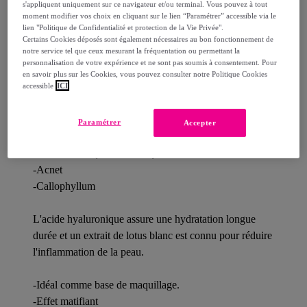
s'appliquent uniquement sur ce navigateur et/ou terminal. Vous pouvez à tout
moment modifier vos choix en cliquant sur le lien “Paramétrer” accessible via le
Description
lien "Politique de Confidentialité et protection de la Vie Privée".
Certains Cookies déposés sont également nécessaires au bon fonctionnement de
notre service tel que ceux mesurant la fréquentation ou permettant la
personnalisation de votre expérience et ne sont pas soumis à consentement. Pour
en savoir plus sur les Cookies, vous pouvez consulter notre Politique Cookies
accessible
ICI
Le Jouvacnet Zone T Matifiant, Gel Crème Matifiant
est un soin quotidien des Peaux à Tendance Acnéique.
Paramétrer
Accepter
-Enrichi en acide hyaluronique
-Vitamine B3 (Niacinamide)
-Acnet
-Callophyllum
L'acide hyaluronique assure une hydratation longue
durée et un extrait de lotus blanc est connu pour réduire
l'inflammation de la peau.
-Idéal comme base de maquillage.
-Effet matifiant