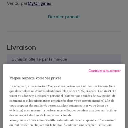
Vendu par
MyOrigines
Dernier produit
Livraison
Livraison offerte par la marque
Continuer sans accepter
Livraison estimée: entre le
12/08
et le
15/08
Veepee respecte votre vie privée
En acceptant, vous autorisez Veepee et ses partenaires à utiliser des traceurs (tels
Comment ça marche ?
que des cookies ou d'autres identifiants tels que des SDK, ci-après "Cookies") et à
traiter vos données à caractère personnel (comme vos données de navigation, de
commandes et les informations renseignées dans votre compte membre) afin de
vous proposer des publicités personnalisées (notamment sur votre écran de
télévision) et en mesurer la performance, effectuer certaines analyses sur l'activité
des ventes et à des fins de lutte contre la fraude.
Vous pouvez choisir entre ces différentes utilisations en cliquant sur "Paramétrer"
Détails sur votre produit
ou tout refuser en cliquant sur le bouton "Continuer sans accepter". Vos choix