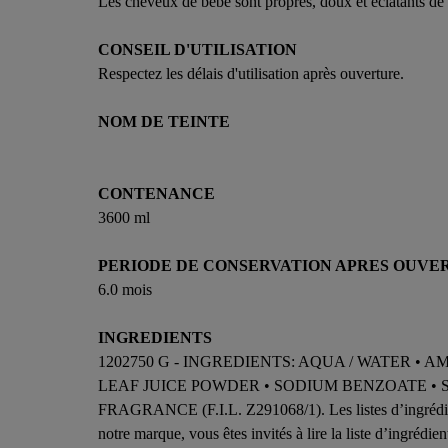
Les cheveux de bébé sont propres, doux et éclatants de 
CONSEIL D'UTILISATION
Respectez les délais d'utilisation après ouverture.
NOM DE TEINTE
CONTENANCE
3600 ml
PERIODE DE CONSERVATION APRES OUVE
6.0 mois
INGREDIENTS
1202750 G - INGREDIENTS: AQUA / WATER 
LEAF JUICE POWDER • SODIUM BENZOATE • S
FRAGRANCE (F.I.L. Z291068/1). Les listes d’ingrédients
notre marque, vous êtes invités à lire la liste d’ingrédie