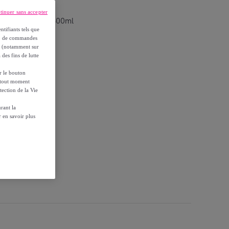
tinuer sans accepter
Très doux Bio 300ml
ntifiants tels que
on, de commandes
es (notamment sur
 des fins de lutte
ur le bouton
à tout moment
tection de la Vie
rant la
 en savoir plus