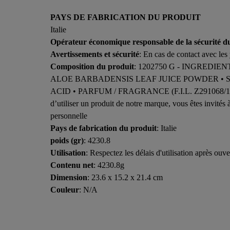
PAYS DE FABRICATION DU PRODUIT
Italie
Opérateur économique responsable de la sécurité d
Avertissements et sécurité
: En cas de contact avec les
Composition du produit
: 1202750 G - INGRED
ALOE BARBADENSIS LEAF JUICE POWDER • S
ACID • PARFUM / FRAGRANCE (F.I.L. Z291068/1). Les li
d’utiliser un produit de notre marque, vous êtes invités à
personnelle
Pays de fabrication du produit
: Italie
poids (gr)
: 4230.8
Utilisation
: Respectez les délais d'utilisation après ouve
Contenu net
: 4230.8g
Dimension
: 23.6 x 15.2 x 21.4 cm
Couleur
: N/A