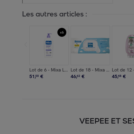
Les autres articles :
Lot de 6 - Mixa Lait Panthénol Confort 400ml
Lot de 18 - Mixa Bébé Lingett
Lot de 12
51
,
€
46
,
€
45
,
€
00
62
48
VEEPEE ET SE