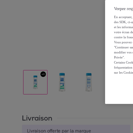
Veepee resp
En acceptant, 
des SDK, ci-a
et les inform
votre écran de
contre la frau
Vous pouvez ch
"Continuer sa
modifier vos c
Privée".
Certains Cook
fréquentation
sur les Cooki
Livraison
Livraison offerte par la marque