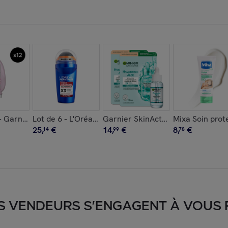
es Au Lait De Toilettes Mixa x48
 - Garnier Ultra Doux Après-Shampooing Lissant Infusion d'Eau
Lot de 6 - L'Oréal Paris Men Expert Hydra Hyaluronic
Garnier SkinActive Hyaluronic Al
Mixa Soin prot
25
,
€
14
,
€
8
,
€
14
99
78
S VENDEURS S’ENGAGENT À VOUS FA