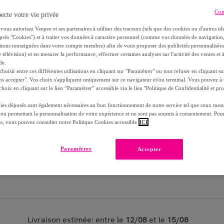
Con
ecte votre vie privée
Modèle :
Lot de 12 - Mixa Bébé Shampooing 
vous autorisez Veepee et ses partenaires à utiliser des traceurs (tels que des cookies ou d'autres ide
près "Cookies") et à traiter vos données à caractère personnel (comme vos données de navigati
1
Ajouter au panier
ations renseignées dans votre compte membre) afin de vous proposer des publicités personnalisé
 télévision) et en mesurer la performance, effectuer certaines analyses sur l'activité des ventes et à
de.
Vendu par
OCTOPUS SERVICES
oisir entre ces différentes utilisations en cliquant sur "Paramétrer" ou tout refuser en cliquant s
ns accepter". Vos choix s'appliquent uniquement sur ce navigateur et/ou terminal. Vous pouvez 
hoix en cliquant sur le lien “Paramétrer” accessible via le lien "Politique de Confidentialité et pro
Partager cet article
ies déposés sont également nécessaires au bon fonctionnement de notre service tel que ceux mesu
 ou permettant la personnalisation de votre expérience et ne sont pas soumis à consentement. Pour
es, vous pouvez consulter notre Politique Cookies accessible
ICI
Paramétrer
Accepter
Livraison estimée: entre le
12/08
et le
15/08