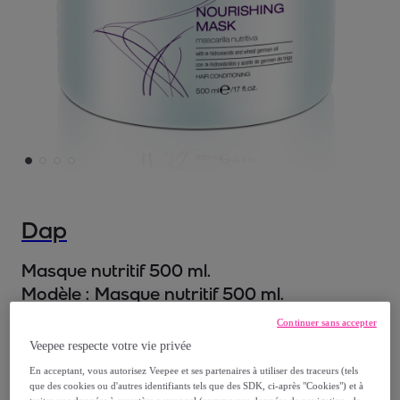
Dap
Masque nutritif 500 ml.
Modèle :
Masque nutritif 500 ml.
Continuer sans accepter
15
,
€
99
Veepee respecte votre vie privée
En acceptant, vous autorisez Veepee et ses partenaires à utiliser des traceurs (tels
47
,
€
90
que des cookies ou d'autres identifiants tels que des SDK, ci-après "Cookies") et à