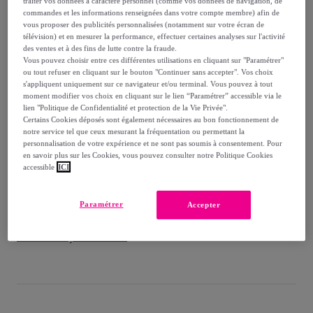
traiter vos données à caractère personnel (comme vos données de navigation, de
-
66
%
commandes et les informations renseignées dans votre compte membre) afin de
vous proposer des publicités personnalisées (notamment sur votre écran de
Vendu par
Postquam Cosmetic
télévision) et en mesurer la performance, effectuer certaines analyses sur l'activité
des ventes et à des fins de lutte contre la fraude.
Vous pouvez choisir entre ces différentes utilisations en cliquant sur "Paramétrer"
ou tout refuser en cliquant sur le bouton "Continuer sans accepter". Vos choix
s'appliquent uniquement sur ce navigateur et/ou terminal. Vous pouvez à tout
moment modifier vos choix en cliquant sur le lien “Paramétrer” accessible via le
Livraison
lien "Politique de Confidentialité et protection de la Vie Privée".
Certains Cookies déposés sont également nécessaires au bon fonctionnement de
notre service tel que ceux mesurant la fréquentation ou permettant la
Livraison à partir de
5,99 €
personnalisation de votre expérience et ne sont pas soumis à consentement. Pour
en savoir plus sur les Cookies, vous pouvez consulter notre Politique Cookies
Offerte par la marque dès 50 € d'achat
accessible
ICI
Livraison estimée: entre le
15/08
et le
18/08
Paramétrer
Accepter
Comment ça marche ?