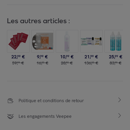
Les autres articles :
22
,
€
9
,
€
10
,
€
21
,
€
25
,
€
99
99
99
99
99
59
,
€
16
,
€
28
,
€
136
,
€
83
,
€
99
50
90
50
99
Politique et conditions de retour
Les engagements Veepee