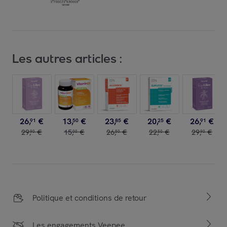
Les autres articles :
26
,
€
13
,
€
23
,
€
20
,
€
26
,
€
91
50
85
25
91
29
,
€
15
,
€
26
,
€
22
,
€
29
,
€
90
00
50
50
90
Politique et conditions de retour
Les engagements Veepee