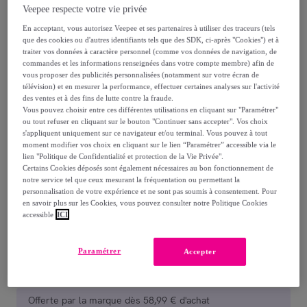
TRAUMA-K à l'arnica - Effet
Veepee respecte votre vie privée
décongestionnant et apaisant - Participe à
En acceptant, vous autorisez Veepee et ses partenaires à utiliser des traceurs (tels
résorber les oedèmes et les hématomes -
que des cookies ou d'autres identifiants tels que des SDK, ci-après "Cookies") et à
traiter vos données à caractère personnel (comme vos données de navigation, de
Sans parabène - 125ml
commandes et les informations renseignées dans votre compte membre) afin de
vous proposer des publicités personnalisées (notamment sur votre écran de
télévision) et en mesurer la performance, effectuer certaines analyses sur l'activité
8
,
€
91
des ventes et à des fins de lutte contre la fraude.
Vous pouvez choisir entre ces différentes utilisations en cliquant sur "Paramétrer"
ou tout refuser en cliquant sur le bouton "Continuer sans accepter". Vos choix
9
,
€
90
s'appliquent uniquement sur ce navigateur et/ou terminal. Vous pouvez à tout
-
10
%
moment modifier vos choix en cliquant sur le lien “Paramétrer” accessible via le
lien "Politique de Confidentialité et protection de la Vie Privée".
Certains Cookies déposés sont également nécessaires au bon fonctionnement de
Vendu par
Parabio Santé
notre service tel que ceux mesurant la fréquentation ou permettant la
personnalisation de votre expérience et ne sont pas soumis à consentement. Pour
en savoir plus sur les Cookies, vous pouvez consulter notre Politique Cookies
accessible
ICI
Livraison
Paramétrer
Accepter
Livraison à partir de
4,90 €
Offerte par la marque dès 58,99 € d'achat