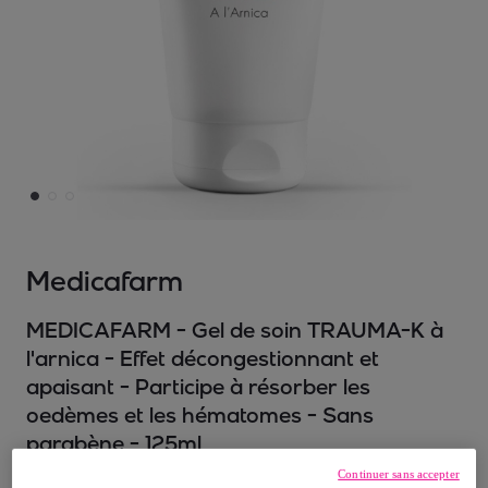
Medicafarm
MEDICAFARM - Gel de soin TRAUMA-K à
l'arnica - Effet décongestionnant et
apaisant - Participe à résorber les
oedèmes et les hématomes - Sans
parabène - 125ml
Modèle :
MEDICAFARM - Gel de soin
Continuer sans accepter