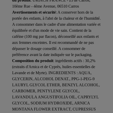
du produit
: URIACH FRANCE - ZI de Carros,
10ème Rue - 4ème Avenue, 06510 Carros
Avertissements et sécurité
: A conserver hors de la
portée des enfants, à l'abri de la chaleur et de l'humidité.
A consommer dans le cadre d'une alimentation variée et
équilibrée et d'un mode de vie sain. Contient de la
caféine (100 mg par flacon), déconseillé aux enfants et
aux femmes enceintes. Il est recommandé de ne pas
dépasser le dosage conseillé. A consommer de
préférence avant la date indiquée sur le packaging.
Composition du produit
: ingrédients actifs : 30,2%
(extraits d'Arnica et de Cyprès, huiles essentielles de
Lavande et de Myrte). INGREDIENTS : AQUA,
GLYCERIN, ALCOHOL DENAT., PPG-1-PEG-9
LAURYL GLYCOL ETHER, BENZYL ALCOHOL,
CARBOMER, PENTYLENE GLYCOL,
LAVANDULA ANGUSTIFOLIA OIL, CAPRYLYL
GLYCOL, SODIUM HYDROXIDE, ARNICA
MONTANA FLOWER EXTRACT, CUPRESSUS