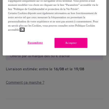
-
73
%
s'appliquent uniquement sur ce navigateur et/ou terminal. Vous pouvez à tout
moment modifier vos choix en cliquant sur le lien “Paramétrer” accessible via le
lien "Politique de Confidentialité et protection de la Vie Privée".
Vendu par
Postquam Cosmetic
Certains Cookies déposés sont également nécessaires au bon fonctionnement de
notre service tel que ceux mesurant la fréquentation ou permettant la
personnalisation de votre expérience et ne sont pas soumis à consentement. Pour
en savoir plus sur les Cookies, vous pouvez consulter notre Politique Cookies
accessible
ICI
Livraison
Paramétrer
Accepter
Livraison à partir de
5,99 €
Offerte par la marque dès 50 € d'achat
Livraison estimée: entre le
16/08
et le
19/08
Comment ça marche ?