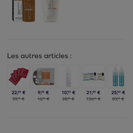
Les autres articles :
22
,
€
9
,
€
10
,
€
21
,
€
25
,
€
99
99
99
99
99
59
,
€
16
,
€
28
,
€
136
,
€
83
,
€
99
50
90
50
99