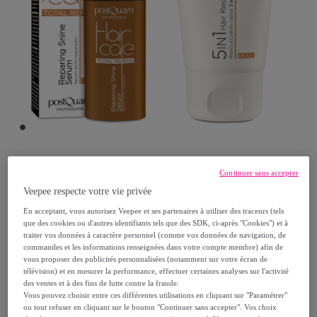
Continuer sans accepter
Postquam
Veepee respecte votre vie privée
Pack de réparation capillaire
En acceptant, vous autorisez Veepee et ses partenaires à utiliser des traceurs (tels
que des cookies ou d'autres identifiants tels que des SDK, ci-après "Cookies") et à
Modèle :
Pack de réparation capillaire
traiter vos données à caractère personnel (comme vos données de navigation, de
commandes et les informations renseignées dans votre compte membre) afin de
vous proposer des publicités personnalisées (notamment sur votre écran de
15
,
€
99
télévision) et en mesurer la performance, effectuer certaines analyses sur l'activité
des ventes et à des fins de lutte contre la fraude.
Vous pouvez choisir entre ces différentes utilisations en cliquant sur "Paramétrer"
61
,
€
18
ou tout refuser en cliquant sur le bouton "Continuer sans accepter". Vos choix