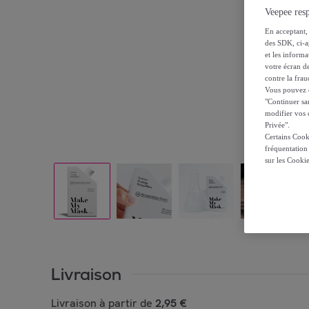
Veepee resp
En acceptant, 
des SDK, ci-a
et les inform
votre écran de
contre la frau
Vous pouvez ch
"Continuer sa
modifier vos c
Privée".
Certains Cook
fréquentation
sur les Cooki
Livraison
Livraison à partir de
2,95 €