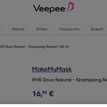
Maison
Enfant
Chaussures
Beauté
w
H5 Doux Naturel - Shampoing Naturel 180 ml
MakeMyMask
PH5 Doux Naturel - Shampoing Na
16
,
€
90