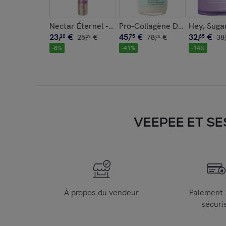
Nectar Éternel - Soin de Jour Léger Anti-Âge Lis
Pro-Collagène Digestion - Co
Hey, Suga
23
,
€
45
,
€
32
,
€
20
25
,
€
75
78
,
€
65
38
,
29
00
-
8
%
-
41
%
-
14
%
VEEPEE ET SE
À propos du vendeur
Paiement
sécuri