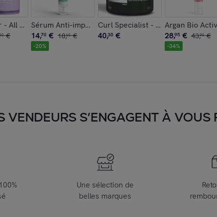
sant 50 ml
mpléments alimentaires Digestion
r - All Natural Body Scrub - Birthday Cake - Gommage Corps 2
Sérum Anti-imperfections - Peaux Mixtes à Grasses 
Curl Specialist - Masque Hydratat
Argan Bio Activ
14
,
€
40
,
€
28
,
€
€
70
18
,
€
30
95
43
,
€
00
60
90
-
20
%
-
34
%
S VENDEURS S’ENGAGENT À VOUS FA
 100%
Une sélection de
Reto
sé
belles marques
rembou