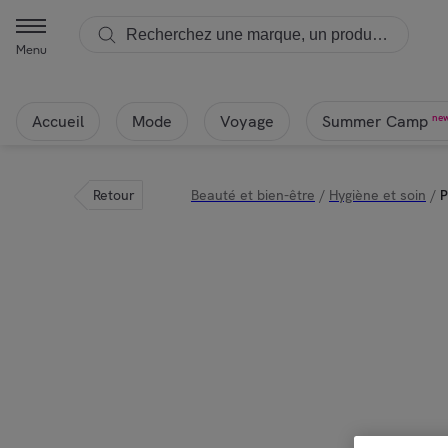
Menu
Accueil
Mode
Voyage
ne
Summer Camp
Retour
Beauté et bien-être
/
Hygiène et soin
/
P