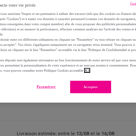
Con
ecte votre vie privée
Bientôt épuisé
vous autorisez Veepee et ses partenaires à utiliser des traceurs (tels que des cookies ou d'autres ide
Modèle :
180 ml Flacon
près "Cookies") et à traiter vos données à caractère personnel (comme vos données de navigati
ations renseignées dans votre compte membre) afin de vous proposer des publicités personnalisé
 télévision) et en mesurer la performance, effectuer certaines analyses sur l'activité des ventes et à
1
Ajouter au panier
de.
oisir entre ces différentes utilisations en cliquant sur "Paramétrer" ou tout refuser en cliquant s
ns accepter". Vos choix s'appliquent uniquement sur ce navigateur et/ou terminal. Vous pouvez 
Vendu par
MyOrigines
hoix en cliquant sur le lien “Paramétrer” accessible via le lien "Politique de Confidentialité et pro
ies déposés sont également nécessaires au bon fonctionnement de notre service tel que ceux mesu
Partager cet article
 ou permettant la personnalisation de votre expérience et ne sont pas soumis à consentement. Pour
es, vous pouvez consulter notre Politique Cookies accessible
ICI
Paramétrer
Accepter
Livraison estimée: entre le
13/08
et le
16/08