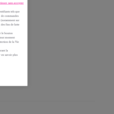
tinuer sans accepter
ntifiants tels que
on, de commandes
es (notamment sur
 des fins de lutte
ur le bouton
à tout moment
tection de la Vie
rant la
 en savoir plus