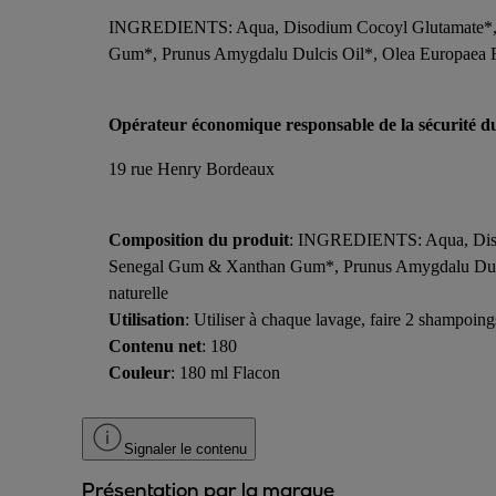
INGREDIENTS: Aqua, Disodium Cocoyl Glutamate*, So
Gum*, Prunus Amygdalu Dulcis Oil*, Olea Europaea Fru
Opérateur économique responsable de la sécurité d
19 rue Henry Bordeaux
Composition du produit
: INGREDIENTS: Aqua, Disod
Senegal Gum & Xanthan Gum*, Prunus Amygdalu Dulcis 
naturelle
Utilisation
: Utiliser à chaque lavage, faire 2 shampoin
Contenu net
: 180
Couleur
: 180 ml Flacon
Signaler le contenu
Présentation par la marque